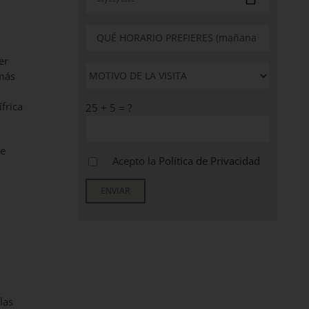
er
 más
frica
25 + 5 = ?
de
Acepto la
Política de Privacidad
las