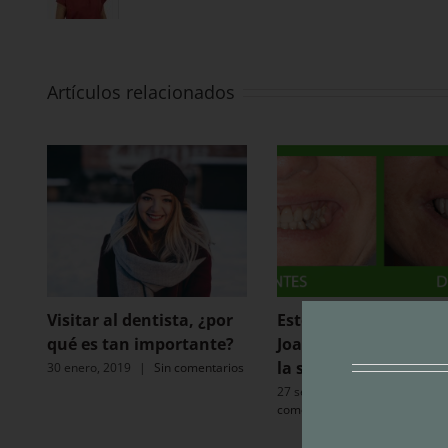
Artículos relacionados
Visitar al dentista, ¿por
Estética dental en Sa
qué es tan importante?
Joan Despí: recuper
la sonrisa de Eva
30 enero, 2019
|
Sin comentarios
27 septiembre, 2018
|
Sin
comentarios