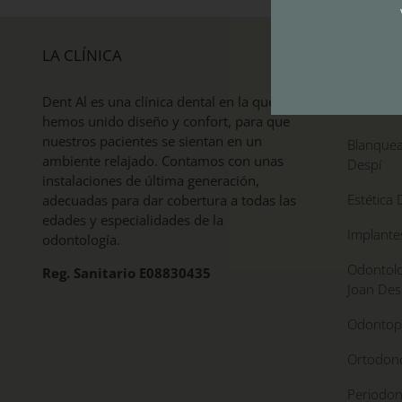
LA CLÍNICA
DE INTERÉ
Dent Al es una clínica dental en la que
Tratamie
hemos unido diseño y confort, para que
nuestros pacientes se sientan en un
Blanquea
ambiente relajado. Contamos con unas
Despí
instalaciones de última generación,
Estética 
adecuadas para dar cobertura a todas las
edades y especialidades de la
Implante
odontología.
Odontolo
Reg. Sanitario E08830435
Joan Des
Odontope
Ortodonc
Periodon