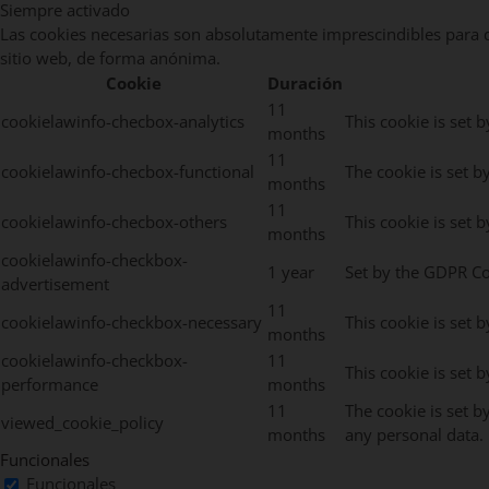
Siempre activado
Las cookies necesarias son absolutamente imprescindibles para qu
sitio web, de forma anónima.
Cookie
Duración
11
cookielawinfo-checbox-analytics
This cookie is set 
months
11
cookielawinfo-checbox-functional
The cookie is set b
months
11
cookielawinfo-checbox-others
This cookie is set 
months
cookielawinfo-checkbox-
1 year
Set by the GDPR Coo
advertisement
11
cookielawinfo-checkbox-necessary
This cookie is set 
months
cookielawinfo-checkbox-
11
This cookie is set 
performance
months
11
The cookie is set b
viewed_cookie_policy
months
any personal data.
Funcionales
Funcionales