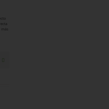
ecto
recta
s más
sApp
interest
Correo
electrónico