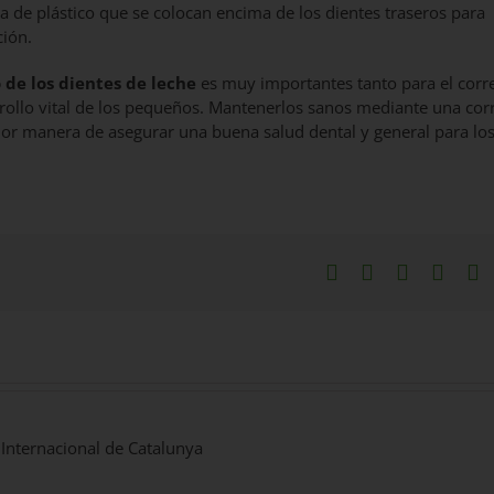
pa de plástico que se colocan encima de los dientes traseros para
ción.
 de
los dientes de leche
es muy importantes tanto para el corr
rollo vital de los pequeños. Mantenerlos sanos mediante una cor
 mejor manera de asegurar una buena salud dental y general para lo
Facebook
X
LinkedIn
What
P
 Internacional de Catalunya