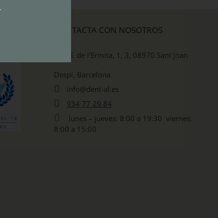
.
CONTACTA CON NOSOTROS
Pl. de l’Ermita, 1, 3, 08970 Sant Joan
Despí, Barcelona
info@dent-al.es
934 77 29 84
lunes – jueves: 8:00 a 19:30 viernes:
8:00 a 15:00