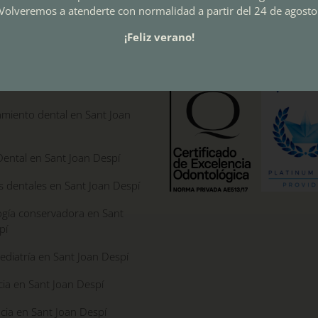
Volveremos a atenderte con normalidad a partir del 24 de agosto
¡Feliz verano!
S
CALIDAD
ntos dentales
miento dental en Sant Joan
Dental en Sant Joan Despí
s dentales en Sant Joan Despí
gía conservadora en Sant
pí
diatría en Sant Joan Despí
ia en Sant Joan Despí
cia en Sant Joan Despí