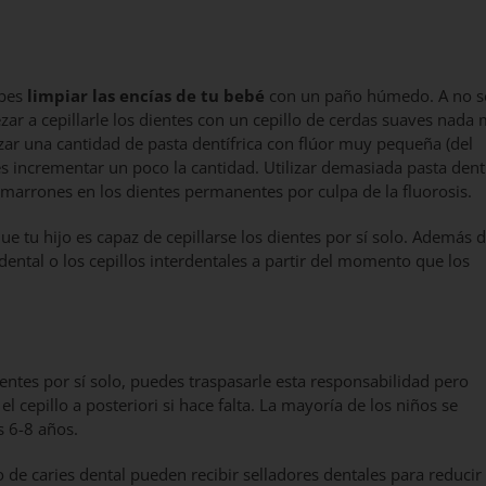
ebes
limpiar las encías de tu bebé
con un paño húmedo. A no s
ar a cepillarle los dientes con un cepillo de cerdas suaves nada
zar una cantidad de pasta dentífrica con flúor muy pequeña (del
s incrementar un poco la cantidad. Utilizar demasiada pasta dentí
 marrones en los dientes permanentes por culpa de la fluorosis.
ue tu hijo es capaz de cepillarse los dientes por sí solo. Además 
lo dental o los cepillos interdentales a partir del momento que los
dientes por sí solo, puedes traspasarle esta responsabilidad pero
l cepillo a posteriori si hace falta. La mayoría de los niños se
s 6-8 años.
de caries dental pueden recibir selladores dentales para reducir 