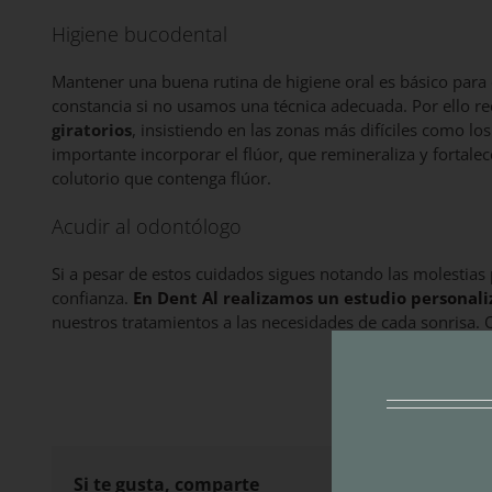
Higiene bucodental
Mantener una buena rutina de higiene oral es básico para e
constancia si no usamos una técnica adecuada. Por ello
giratorios
, insistiendo en las zonas más difíciles como los
importante incorporar el flúor, que remineraliza y fortal
colutorio que contenga flúor.
Acudir al odontólogo
Si a pesar de estos cuidados sigues notando las molestias p
confianza.
En Dent Al realizamos un estudio personal
nuestros tratamientos a las necesidades de cada sonrisa. O
Si te gusta, comparte