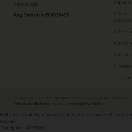
Implante
odontología.
Odontolo
Reg. Sanitario E08830435
Joan Des
Odontope
Ortodonc
Periodon
Prótesis 
Tratamie
Copyright © 2026 - Dent-Al Clínica Dental Sant Joan Despí |
Aviso Legal
Web desarrollada por la Consultora Dental AESINERGY
Utilizamos cookies en nuestro sitio web para ofrecerle la experien
cookies.
Configurar
ACEPTAR