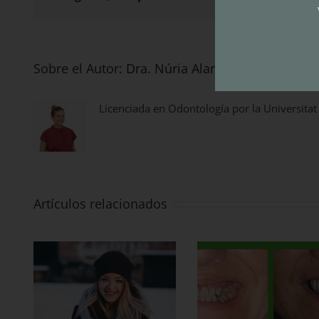
Sobre el Autor:
Dra. Núria Alamañac
Licenciada en Odontología por la Universitat
Artículos relacionados