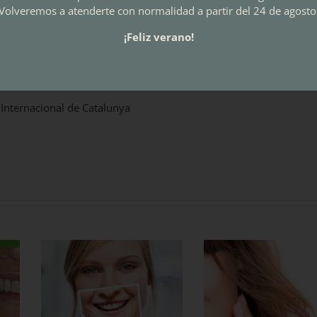
Volveremos a atenderte con normalidad a partir del 24 de agosto
¡Feliz verano!
 Internacional de Catalunya