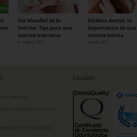
nt
Día Mundial de la
Estética dental: la
amos
Sonrisa: Tips para una
importancia de una
sonrisa más sana
sonrisa bonita
6 octubre, 2017
8 junio, 2017
S
CALIDAD
ntos dentales
miento dental en Sant Joan
Dental en Sant Joan Despí