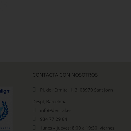
Visitar al dentista, ¿por
Estética dental en
qué es tan importante?
Joan Despí: recup
la sonrisa de Eva
30 enero, 2019
|
Sin comentarios
27 septiembre, 2018
|
Si
comentarios
CONTACTA CON NOSOTROS
Pl. de l’Ermita, 1, 3, 08970 Sant Joan
Despí, Barcelona
info@dent-al.es
934 77 29 84
lunes – jueves: 8:00 a 19:30 viernes: