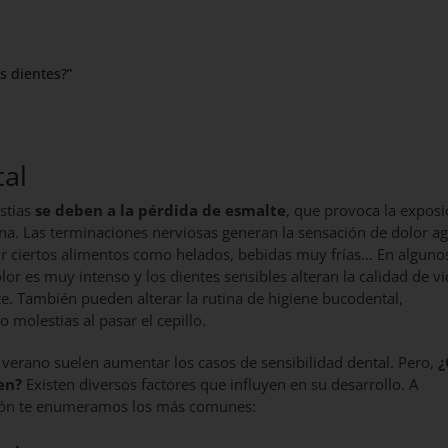
s dientes?”
tal
stias
se deben a la pérdida de esmalte
, que provoca la exposi
ina. Las terminaciones nerviosas generan la sensación de dolor a
r ciertos alimentos como helados, bebidas muy frías… En alguno
lor es muy intenso y los dientes sensibles alteran la calidad de v
te. También pueden alterar la rutina de higiene bucodental,
 molestias al pasar el cepillo.
 verano suelen aumentar los casos de sensibilidad dental. Pero,
¿
en?
Existen diversos factores que influyen en su desarrollo. A
ión te enumeramos los más comunes: