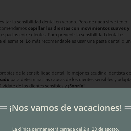
vitar la sensibilidad dental en verano. Pero de nada sirve tener
 recomendamos
cepillar los dientes con movimientos suaves y
 espacios entre dientes. Para prevenir la sensibilidad dental es
ece el esmalte. Lo más recomendable es usar una pasta dental o un
ropias de la sensibilidad dental, lo mejor es acudir al dentista de
izado
para determinar las causas de los dientes sensibles y adapt
lvídate de los dientes sensibles y
¡Sonríe!
¡Nos vamos de vacaciones!
Facebook
X
LinkedIn
What
P
La clínica permanecerá cerrada del 2 al 23 de agosto.