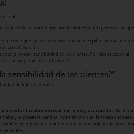
al
l esmalte.
asiada encía, de modo que queda expuesta más parte de la super
 que creen que ejercer más presión con
el cepillo
ayuda a tener 
rosión del esmalte.
den provocar sensibilidad en los dientes. Por ello es esencial
l con un seguimiento profesional.
a sensibilidad de los dientes?”
bilidad dental este verano:
rtante
evitar los alimentos ácidos y muy azucarados.
Hablamo
esmalte y exponen la dentina. Además también favorecen el desar
s también es importante mantener una dieta equilibrada. Los alim
s sensibles.