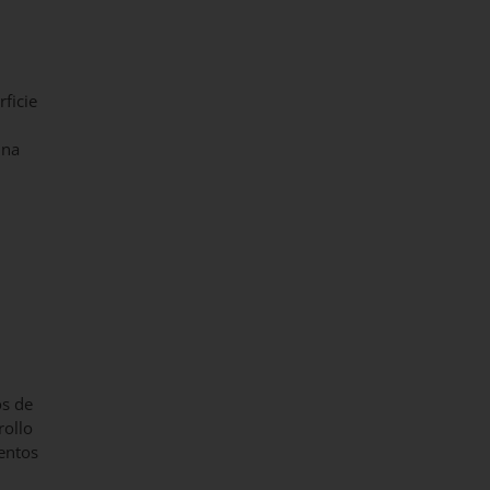
ficie
una
s de
rollo
entos