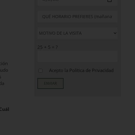
25 + 5 = ?
ción
gudo
Acepto la
Política de Privacidad
s
ida
Cuál