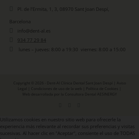
Pl. de l’Ermita, 1, 3, 08970 Sant Joan Despí,
Barcelona
info@dent-al.es
934 77 29 84
lunes – jueves: 8:00 a 19:30 viernes: 8:00 a 15:00
Copyright © 2026 - Dent-Al Clínica Dental Sant Joan Despí |
Aviso
Legal
|
Condiciones de uso de la web
|
Política de Cookies
|
Web desarrollada por la Consultora Dental AESINERGY
Facebook
X
Instagram
Utilizamos cookies en nuestro sitio web para ofrecerle la
experiencia más relevante al recordar sus preferencias y visitas
sucesivas. Al hacer clic en "Aceptar", consiente el uso de TODAS