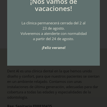
¡Nos vamos de
vacaciones!
La clínica permanecerá cerrada del 2 al
23 de agosto.
Volveremos a atenderte con normalidad
a partir del 24 de agosto.
¡Feliz verano!
LA CLÍNICA
Dent Al es una clínica dental en la que hemos unido
diseño y confort, para que nuestros pacientes se sientan
en un ambiente relajado. Contamos con unas
instalaciones de última generación, adecuadas para dar
cobertura a todas las edades y especialidades de la
odontología.
Reg. Sanitario E08830435