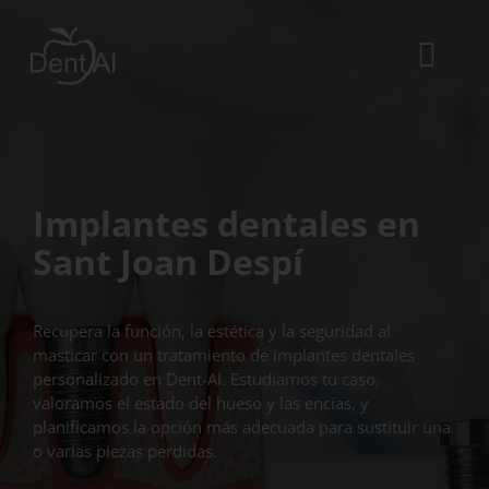
Saltar
al
contenido
Togg
Navi
La Clínica
El equipo
Implantes dentales en
Tratamientos
Sant Joan Despí
Urgencias dentales
Blog
Recupera la función, la estética y la seguridad al
masticar con un tratamiento de implantes dentales
ES
personalizado en Dent-Al. Estudiamos tu caso,
valoramos el estado del hueso y las encías, y
CA
planificamos la opción más adecuada para sustituir una
o varias piezas perdidas.