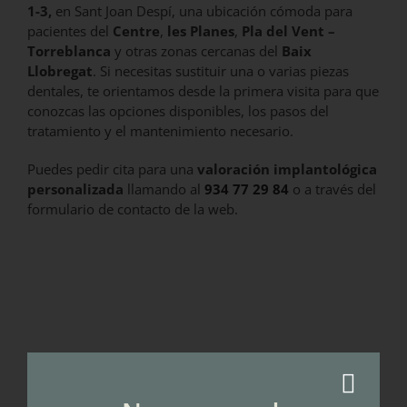
1-3,
en Sant Joan Despí, una ubicación cómoda para
pacientes del
Centre
,
les Planes
,
Pla del Vent –
Torreblanca
y otras zonas cercanas del
Baix
Llobregat
. Si necesitas sustituir una o varias piezas
dentales, te orientamos desde la primera visita para que
conozcas las opciones disponibles, los pasos del
tratamiento y el mantenimiento necesario.
Puedes pedir cita para una
valoración implantológica
personalizada
llamando al
934 77 29 84
o a través del
formulario de contacto de la web.