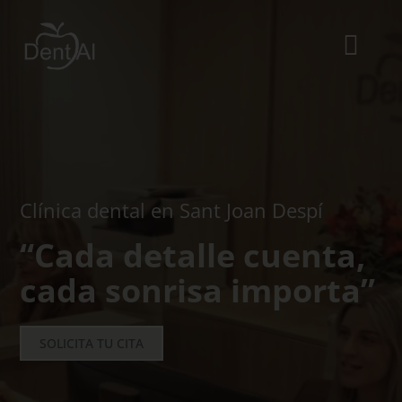
Saltar
al
contenido
Togg
Navi
La Clínica
El equipo
Tratamientos
Clínica dental en Sant Joan Despí
Urgencias dentales
“Cada detalle cuenta,
Blog
cada sonrisa importa”
ES
SOLICITA TU CITA
CA