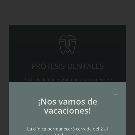
PRÓTESIS DENTALES
Prótesis dental engloba un alto número de
procedimientos restauradores…
¡Nos vamos de
vacaciones!
LEER MÁS
La clínica permanecerá cerrada del 2 al