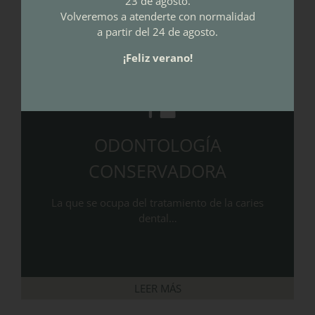
23 de agosto.
Volveremos a atenderte con normalidad
a partir del 24 de agosto.
¡Feliz verano!
ODONTOLOGÍA
CONSERVADORA
La que se ocupa del tratamiento de la caries
dental…
LEER MÁS