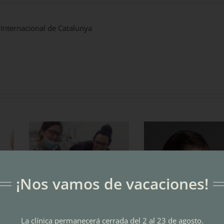
 Internacional de Catalunya
¡Nos vamos de vacaciones!
Dentista infantil en Sant
Consejos para cuida
La clínica permanecerá cerrada del 2 al 23 de agosto.
Joan Despí: Qué
dientes de tus hijos