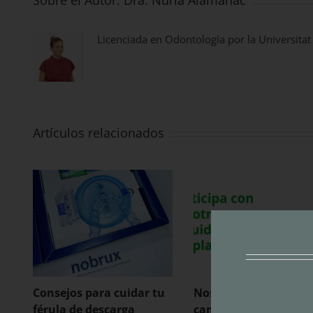
Sobre el Autor:
Dra. Núria Alamañac
Licenciada en Odontología por la Universitat
Artículos relacionados
Consejos para cuidar tu
Nos unimos a la
férula de descarga
campaña “Menos