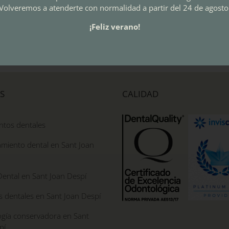
Volveremos a atenderte con normalidad a partir del 24 de agosto
 el
necesitan los más
2019
ty ®
pequeños de la casa
26 diciembre, 2018
|
Sin
¡Feliz verano!
comentarios
arios
16 diciembre, 2019
|
Sin
comentarios
S
CALIDAD
ntos dentales
miento dental en Sant Joan
Dental en Sant Joan Despí
s dentales en Sant Joan Despí
gía conservadora en Sant
pí