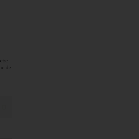
debe
ome de
sApp
interest
Correo
electrónico