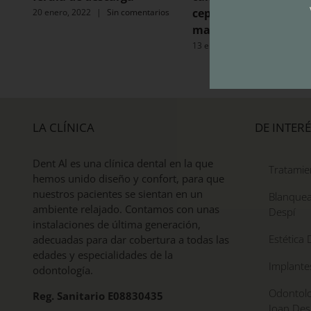
cepillos de plástico en
20 enero, 2022
|
Sin comentarios
mar” de DentalQuali
13 enero, 2020
|
Sin coment
LA CLÍNICA
DE INTERÉ
Dent Al es una clínica dental en la que
Tratamie
hemos unido diseño y confort, para que
nuestros pacientes se sientan en un
Blanquea
ambiente relajado. Contamos con unas
Despí
instalaciones de última generación,
Estética 
adecuadas para dar cobertura a todas las
edades y especialidades de la
Implante
odontología.
Odontolo
Reg. Sanitario E08830435
Joan Des