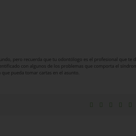
undo, pero recuerda que tu odontólogo es el profesional que te 
 identificado con algunos de los problemas que comporta el síndr
ra que pueda tomar cartas en el asunto.
Facebook
X
LinkedIn
What
P