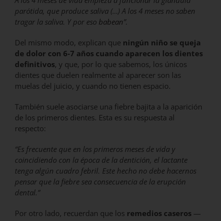
A los 4 meses de vida empieza a funcionar la glándula
parótida, que produce saliva (…) A los 4 meses no saben
tragar la saliva. Y por eso
babean
”.
Del mismo modo, explican que
ningún niño se queja
de dolor con 6-7 años cuando aparecen los dientes
definitivos
, y que, por lo que sabemos, los únicos
dientes que duelen realmente al aparecer son las
muelas del juicio, y cuando no tienen espacio.
También suele asociarse una fiebre bajita a la aparición
de los primeros dientes. Esta es su respuesta al
respecto:
“Es frecuente que en los primeros meses de vida y
coincidiendo con la época de la dentición, el lactante
tenga algún cuadro febril. Este hecho no debe hacernos
pensar que la fiebre sea consecuencia de la erupción
dental.”
Por otro lado, recuerdan que los
remedios caseros
—