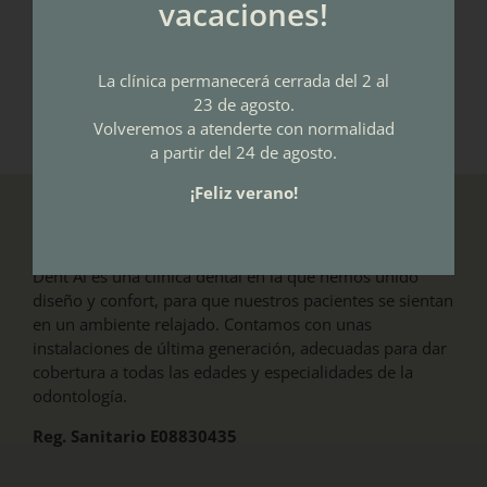
vacaciones!
Acepto la
Política de Privacidad
La clínica permanecerá cerrada del 2 al
23 de agosto.
Volveremos a atenderte con normalidad
a partir del 24 de agosto.
¡Feliz verano!
LA CLÍNICA
Dent Al es una clínica dental en la que hemos unido
diseño y confort, para que nuestros pacientes se sientan
en un ambiente relajado. Contamos con unas
instalaciones de última generación, adecuadas para dar
cobertura a todas las edades y especialidades de la
odontología.
Reg. Sanitario E08830435