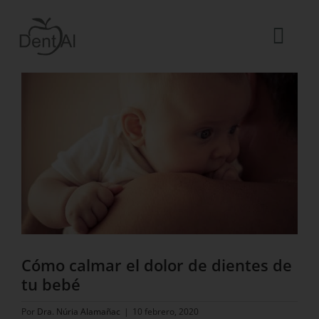
Saltar
al
contenido
Togg
Ver
Navi
imagen
La Clínica
más
grande
El equipo
Tratamientos
Urgencias dentales
Blog
ES
Cómo calmar el dolor de dientes de
tu bebé
Por
Dra. Núria Alamañac
|
10 febrero, 2020