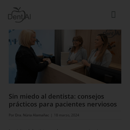
Saltar
al
contenido
Togg
Ver
Navi
imagen
La Clínica
más
grande
El equipo
Tratamientos
Urgencias dentales
Blog
Sin miedo al dentista: consejos
ES
prácticos para pacientes nerviosos
Por
Dra. Núria Alamañac
|
18 marzo, 2024