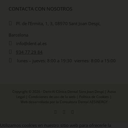
CONTACTA CON NOSOTROS
Pl. de l’Ermita, 1, 3, 08970 Sant Joan Despí,
Barcelona
info@dent-al.es
934 77 29 84
lunes – jueves: 8:00 a 19:30 viernes: 8:00 a 15:00
Copyright © 2026 - Dent-Al Clínica Dental Sant Joan Despí |
Aviso
Legal
|
Condiciones de uso de la web
|
Política de Cookies
|
Web desarrollada por la Consultora Dental AESINERGY
Facebook
X
Instagram
Utilizamos cookies en nuestro sitio web para ofrecerle la