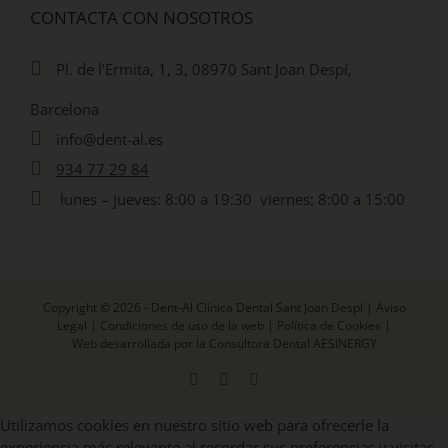
CONTACTA CON NOSOTROS
Pl. de l’Ermita, 1, 3, 08970 Sant Joan Despí,
Barcelona
info@dent-al.es
934 77 29 84
lunes – jueves: 8:00 a 19:30 viernes: 8:00 a 15:00
Copyright © 2026 - Dent-Al Clínica Dental Sant Joan Despí |
Aviso
Legal
|
Condiciones de uso de la web
|
Política de Cookies
|
Web desarrollada por la Consultora Dental AESINERGY
Facebook
X
Instagram
Utilizamos cookies en nuestro sitio web para ofrecerle la
experiencia más relevante al recordar sus preferencias y visitas