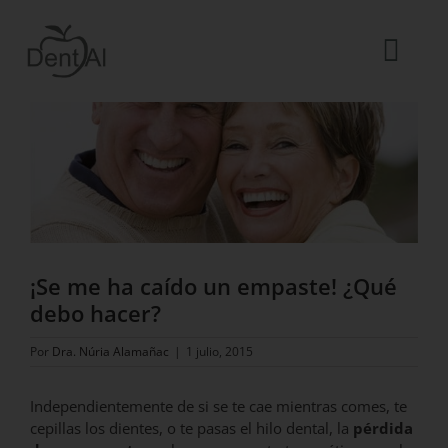
Saltar
al
contenido
Togg
Ver
Navi
imagen
La Clínica
más
grande
El equipo
Tratamientos
Urgencias dentales
¡Se me ha caído un empaste! ¿Qué
Blog
debo hacer?
ES
Por
Dra. Núria Alamañac
|
1 julio, 2015
Independientemente de si se te cae mientras comes, te
cepillas los dientes, o te pasas el hilo dental, la
pérdida