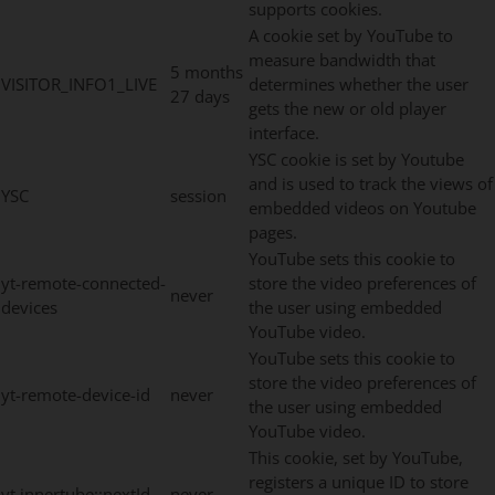
supports cookies.
A cookie set by YouTube to
measure bandwidth that
5 months
VISITOR_INFO1_LIVE
determines whether the user
27 days
gets the new or old player
interface.
YSC cookie is set by Youtube
and is used to track the views of
YSC
session
embedded videos on Youtube
pages.
YouTube sets this cookie to
yt-remote-connected-
store the video preferences of
never
devices
the user using embedded
YouTube video.
YouTube sets this cookie to
store the video preferences of
yt-remote-device-id
never
the user using embedded
YouTube video.
This cookie, set by YouTube,
registers a unique ID to store
yt.innertube::nextId
never