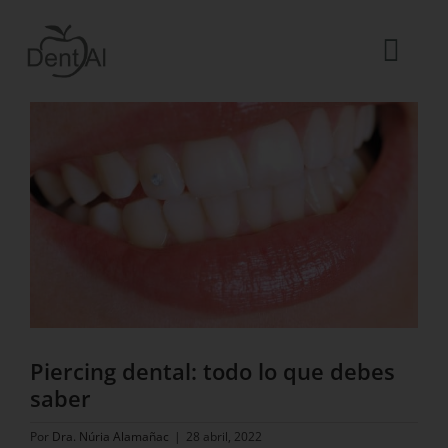
Saltar
al
contenido
Togg
Ver
Navi
imagen
La Clínica
más
grande
El equipo
Tratamientos
Urgencias dentales
Blog
ES
Piercing dental: todo lo que debes
saber
Por
Dra. Núria Alamañac
|
28 abril, 2022