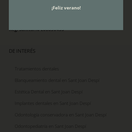
instalaciones de última generación, adecuadas para dar
¡Feliz verano!
cobertura a todas las edades y especialidades de la
odontología.
Reg. Sanitario E08830435
DE INTERÉS
Tratamientos dentales
Blanqueamiento dental en Sant Joan Despí
Estética Dental en Sant Joan Despí
Implantes dentales en Sant Joan Despí
Odontología conservadora en Sant Joan Despí
Odontopediatría en Sant Joan Despí