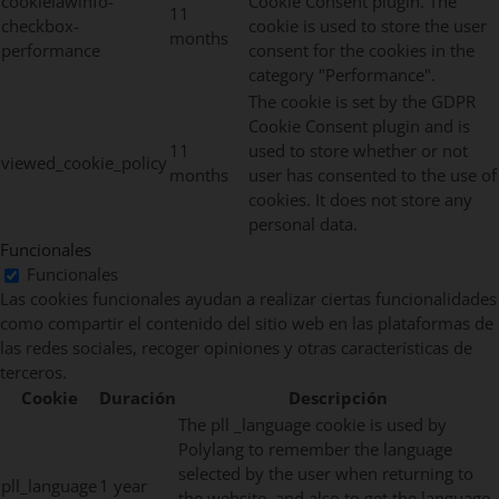
cookielawinfo-
Cookie Consent plugin. The
11
checkbox-
cookie is used to store the user
months
performance
consent for the cookies in the
category "Performance".
The cookie is set by the GDPR
Cookie Consent plugin and is
11
used to store whether or not
viewed_cookie_policy
months
user has consented to the use of
cookies. It does not store any
personal data.
Funcionales
Funcionales
Las cookies funcionales ayudan a realizar ciertas funcionalidades
como compartir el contenido del sitio web en las plataformas de
las redes sociales, recoger opiniones y otras características de
terceros.
Cookie
Duración
Descripción
The pll _language cookie is used by
Polylang to remember the language
selected by the user when returning to
pll_language
1 year
the website, and also to get the language