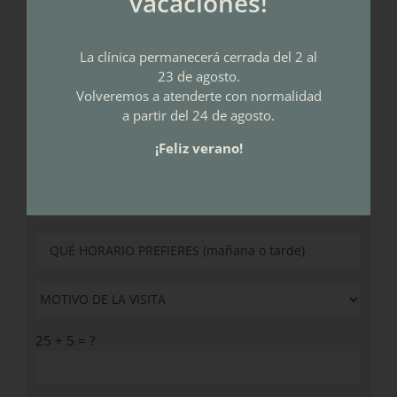
vacaciones!
SOLICITA CITA
La clínica permanecerá cerrada del 2 al
23 de agosto.
Volveremos a atenderte con normalidad
a partir del 24 de agosto.
¡Feliz verano!
25 + 5 = ?