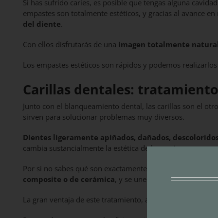
Si has sufrido caries, es posible que tengas alguna cavidad
empastes son totalmente estéticos, y gracias al avance en
del diente
.
Con ellos disfrutarás de una
imagen totalmente natura
Los empastes estéticos son rápidos y podemos realizarlo
Carillas dentales: tratamient
Junto con el blanqueamiento dental, las carillas son el o
sirven para solucionar problemas muy diversos.
Dientes ligeramente apiñados, dañados, descoloridos 
cambia sustancialmente la estética de la sonrisa.
Por si no sabes qué son exactamente, déjanos contarte que
composite o de cerámica
, y se unen a la parte delanter
La gran ventaja de este tratamiento, además, es que es
mu