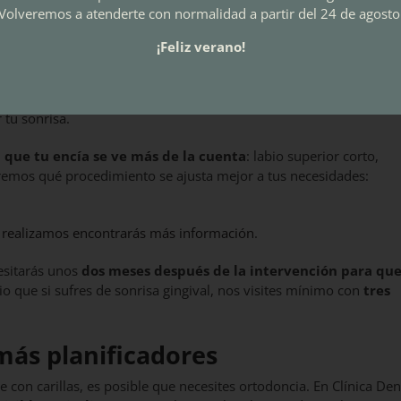
jación a tus dientes, tu
primera visita con nosotros debería se
Volveremos a atenderte con normalidad a partir del 24 de agosto
¡Feliz verano!
 los dientes
o antes de tu boda? No te preocupes, en Clínica Dent Al encontr
r tu sonrisa.
la que tu encía se ve más de la cuenta
: labio superior corto,
idiremos qué procedimiento se ajusta mejor a tus necesidades:
e realizamos encontrarás más información
.
esitarás unos
dos meses después de la intervención para qu
rio que si sufres de sonrisa gingival, nos visites mínimo con
tres
 más planificadores
 con carillas, es posible que necesites ortodoncia. En Clínica Den