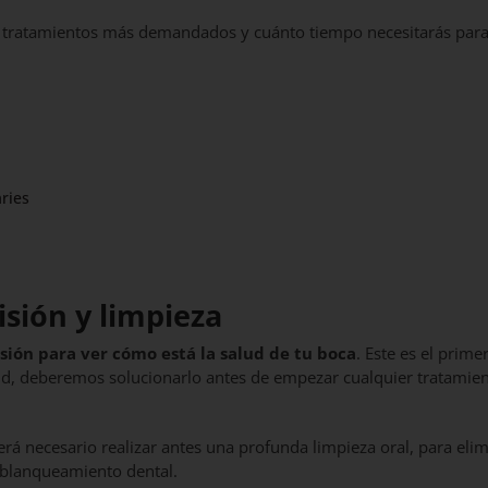
los tratamientos más demandados y cuánto tiempo necesitarás par
ries
l
sión y limpieza
isión para ver cómo está la salud de tu boca
. Este es el prime
ud, deberemos solucionarlo antes de empezar cualquier tratamie
rá necesario realizar antes una profunda limpieza oral, para eli
l blanqueamiento dental.