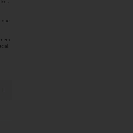
micos
a que
imera
ecial.
sApp
interest
Correo
electrónico