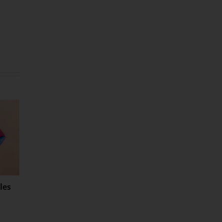
les
Desgaste dental: ¿qué lo
¿Existe relación en
causa y cómo tratarlo?
enfermedades
respiratorias y la 
15 junio, 2024
|
Sin comentarios