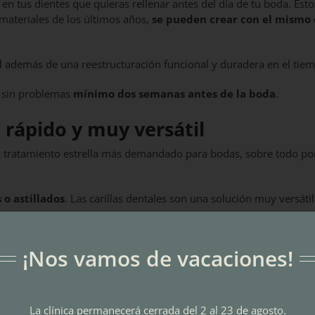
 en tus dientes que quieras rellenar antes del día de tu boda. Esto
 materiales de los últimos años,
se pueden crear con el mismo 
l
además de una reestructuración funcional y duradera en el tie
s sin problemas
mínimo dos semanas antes de la boda
.
o rápido y muy versátil
tro tratamiento estrella más demandado para bodas, sobre todo p
o astillados
. Las carillas dentales son una solución muy versáti
 las carillas son unas
láminas muy finas, pueden ser de
¡Nos vamos de vacaciones!
a de tus dientes, disimulando todos sus defectos.
y sencillo de realizar
y sus resultados son asombrosos.
La clínica permanecerá cerrada del 2 al 23 de agosto.