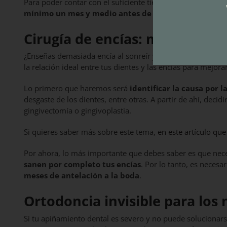
Para poder contar con el suficiente tiempo de creación y fi
mínimo un mes y medio antes de la boda
.
Cirugía de encías: más allá de
¿Enseñas demasiada encía al sonreír y quieres solucionarl
la relación ideal entre tus dientes y las encías para mejora
Lo primero que haremos será
identificar la causa por 
desgaste de los dientes, entre otras. A partir de ahí, dec
gingivectomía o gingivoplastia.
Si quieres saber más sobre este tema,
en este artículo qu
Por ahora, lo más importante que debes saber es que nec
sanen por completo tus encías
. Por lo tanto, es necesa
meses de antelación a la boda
.
Ortodoncia invisible para los
Si tu apiñamiento dental es severo y no puede solucionarse