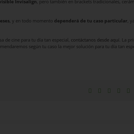
isible Invisalign
, pero también en brackets tradicionales, cerá
eses
, y en todo momento
dependerá de tu caso particular
, y
sa de cine para tu día tan especial,
contáctanos desde aquí
. La pr
ecomendaremos según tu caso la mejor solución para tu día tan esp
Facebook
X
LinkedIn
What
P