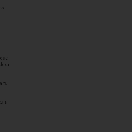
os
 que
adura
 ti.
cula