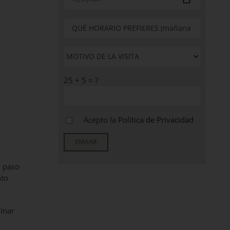
a
25 + 5 = ?
Acepto la
Política de Privacidad
r paso
nto
minar