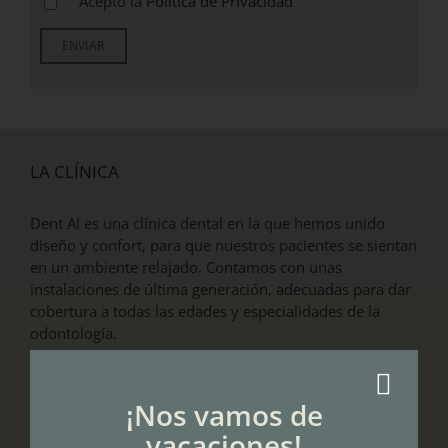
Acepto la
Política de Privacidad
LA CLÍNICA
Dent Al es una clínica dental en la que hemos unido
diseño y confort, para que nuestros pacientes se sientan
en un ambiente relajado. Contamos con unas
instalaciones de última generación, adecuadas para dar
cobertura a todas las edades y especialidades de la
odontología.
Reg. Sanitario E08830435
¡Nos vamos de
vacaciones!
DE INTERÉS