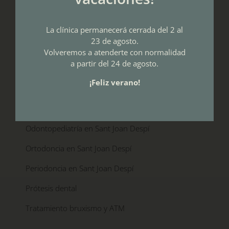
Tratamientos dentales
La clínica permanecerá cerrada del 2 al
23 de agosto.
Blanqueamiento dental en Sant Joan Despí
Volveremos a atenderte con normalidad
a partir del 24 de agosto.
Estética Dental en Sant Joan Despí
¡Feliz verano!
Implantes dentales en Sant Joan Despí
Odontología conservadora en Sant Joan Despí
Odontopediatría en Sant Joan Despí
Ortodoncia en Sant Joan Despí
Periodoncia en Sant Joan Despí
Prótesis dental
Tratamiento bruxismo y ATM