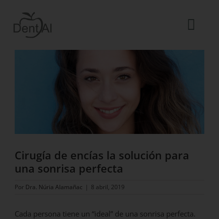
Saltar
al
contenido
Togg
Ver
Navi
imagen
La Clínica
más
grande
El equipo
Tratamientos
Urgencias dentales
Blog
Cirugía de encías la solución para
ES
una sonrisa perfecta
Por
Dra. Núria Alamañac
|
8 abril, 2019
Cada persona tiene un “ideal” de una sonrisa perfecta.