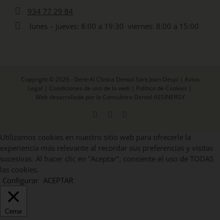
934 77 29 84
lunes – jueves: 8:00 a 19:30 viernes: 8:00 a 15:00
Copyright © 2026 - Dent-Al Clínica Dental Sant Joan Despí |
Aviso
Legal
|
Condiciones de uso de la web
|
Política de Cookies
|
Web desarrollada por la Consultora Dental AESINERGY
Facebook
X
Instagram
Utilizamos cookies en nuestro sitio web para ofrecerle la
experiencia más relevante al recordar sus preferencias y visitas
sucesivas. Al hacer clic en "Aceptar", consiente el uso de TODAS
las cookies.
Configurar
ACEPTAR
Cerrar