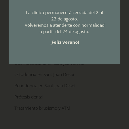
Tratamientos dentales
La clínica permanecerá cerrada del 2 al
Blanqueamiento dental en Sant Joan Despí
23 de agosto.
Volveremos a atenderte con normalidad
Estética Dental en Sant Joan Despí
a partir del 24 de agosto.
Implantes dentales en Sant Joan Despí
¡Feliz verano!
Odontología conservadora en Sant Joan Despí
Odontopediatría en Sant Joan Despí
Ortodoncia en Sant Joan Despí
Periodoncia en Sant Joan Despí
Prótesis dental
Tratamiento bruxismo y ATM