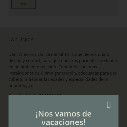
LA CLÍNICA
Dent Al es una clínica dental en la que hemos unido
diseño y confort, para que nuestros pacientes se sientan
en un ambiente relajado. Contamos con unas
instalaciones de última generación, adecuadas para dar
cobertura a todas las edades y especialidades de la
odontología.
Reg. Sanitario E08830435
¡Nos vamos de
DE INTERÉS
vacaciones!