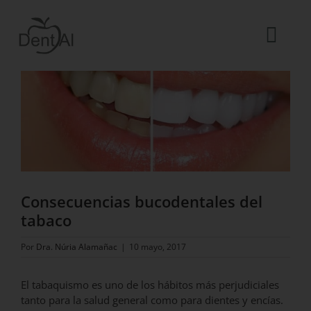
Saltar
al
contenido
Togg
Ver
Navi
imagen
La Clínica
más
grande
El equipo
Tratamientos
Urgencias dentales
Consecuencias bucodentales del
Blog
tabaco
ES
Por
Dra. Núria Alamañac
|
10 mayo, 2017
El tabaquismo es uno de los hábitos más perjudiciales
tanto para la salud general como para dientes y encías.