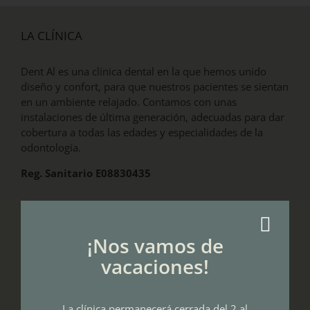
LA CLÍNICA
Dent Al es una clínica dental en la que hemos unido
diseño y confort, para que nuestros pacientes se sientan
en un ambiente relajado. Contamos con unas
instalaciones de última generación, adecuadas para dar
cobertura a todas las edades y especialidades de la
odontología.
Reg. Sanitario E08830435
DE INTERÉS
¡Nos vamos de
vacaciones!
Tratamientos dentales
Blanqueamiento dental en Sant Joan Despí
La clínica permanecerá cerrada del 2 al