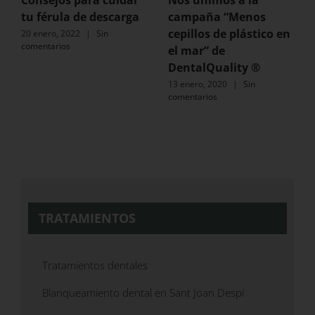
Consejos para cuidar
Nos unimos a la
tu férula de descarga
campaña “Menos
cepillos de plástico en
20 enero, 2022
|
Sin
comentarios
el mar” de
DentalQuality ®
13 enero, 2020
|
Sin
comentarios
TRATAMIENTOS
Tratamientos dentales
Blanqueamiento dental en Sant Joan Despí