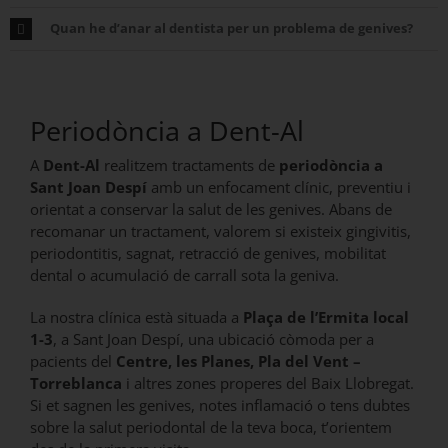
Quan he d’anar al dentista per un problema de genives?
Periodòncia a Dent-Al
A
Dent-Al
realitzem tractaments de
periodòncia a
Sant Joan Despí
amb un enfocament clínic, preventiu i
orientat a conservar la salut de les genives. Abans de
recomanar un tractament, valorem si existeix gingivitis,
periodontitis, sagnat, retracció de genives, mobilitat
dental o acumulació de carrall sota la geniva.
La nostra clínica està situada a
Plaça de l’Ermita local
1-3
, a Sant Joan Despí, una ubicació còmoda per a
pacients del
Centre, les Planes, Pla del Vent –
Torreblanca
i altres zones properes del Baix Llobregat.
Si et sagnen les genives, notes inflamació o tens dubtes
sobre la salut periodontal de la teva boca, t’orientem