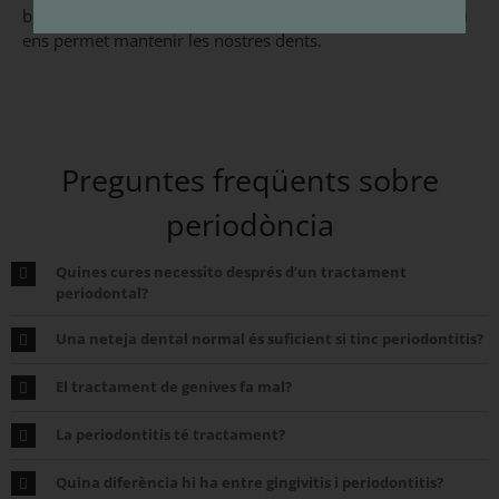
bona salut periodontal dóna més vida al nostre somriure i
ens permet mantenir les nostres dents.
Preguntes freqüents sobre
periodòncia
Quines cures necessito després d’un tractament
periodontal?
Una neteja dental normal és suficient si tinc periodontitis?
El tractament de genives fa mal?
La periodontitis té tractament?
Quina diferència hi ha entre gingivitis i periodontitis?