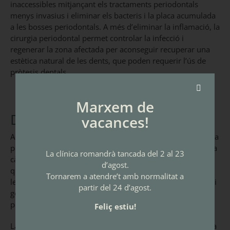
inaccessibles mitjançant els tractaments periodontals
menys invasius i eliminar els bacteris i la placa acumulada
a les bosses periodontals. A més d’eliminar la inflamació, la
cirurgia periodontal permet controlar la infecció i
regenerar la zona afectada per aconseguir recuperar una
estètica natural de les dents, que poden requerir l’ús de
pròtesis dentals.
Marxem de
Dents per a tota la vida
vacances!
A diferència del que es creu, l’edat per si sola no provoca la
pèrdua de les dents. Són les infeccions bucodentals com la
La clínica romandrà tancada del 2 al 23
càries dental i, especialment, la malaltia periodontal les
d’agost.
que acaben per causar la caiguda o requerir l’extracció de
Tornarem a atendre’t amb normalitat a
les peces dentals. Això vol dir que, si mantens unes dents i
partir del 24 d’agost.
genives sanes, tindràs més opcions de preservar les teves
peces dentals durant tota la vida.
Feliç estiu!
La salut del somriure no la marquen només les dents. Una