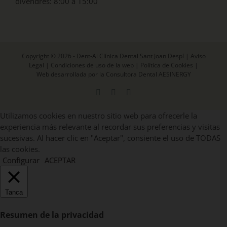
divendres: 8:00 a 15:00
Copyright © 2026 - Dent-Al Clínica Dental Sant Joan Despí |
Aviso
Legal
|
Condiciones de uso de la web
|
Política de Cookies
|
Web desarrollada por la Consultora Dental AESINERGY
Facebook
X
Instagram
Utilizamos cookies en nuestro sitio web para ofrecerle la
experiencia más relevante al recordar sus preferencias y visitas
sucesivas. Al hacer clic en "Aceptar", consiente el uso de TODAS
las cookies.
Configurar
ACEPTAR
Tanca
Resumen de la privacidad