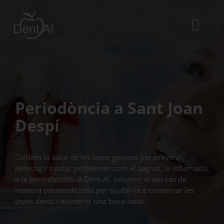
Skip
to
content
Togg
Navi
Inici
La clínica
l’Equip
Periodòncia a Sant Joan
Despí
Tractaments dentals
Urgències dentals
Cuidem la salut de les teves genives per prevenir,
detectar i tractar problemes com el sagnat, la inflamació
ES
o la periodontitis. A Dent-Al, valorem el teu cas de
manera personalitzada per ajudar-te a conservar les
CA
teves dents i mantenir una boca sana.