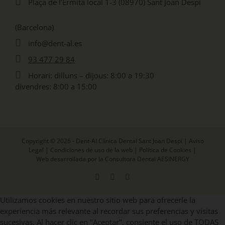
Plaça de l’Ermita local 1-3 (08970) Sant Joan Despi
(Barcelona)
info@dent-al.es
93 477 29 84
Horari: dilluns – dijous: 8:00 a 19:30
divendres: 8:00 a 15:00
Copyright © 2026 - Dent-Al Clínica Dental Sant Joan Despí |
Aviso
Legal
|
Condiciones de uso de la web
|
Política de Cookies
|
Web desarrollada por la Consultora Dental AESINERGY
Facebook
X
Instagram
Utilizamos cookies en nuestro sitio web para ofrecerle la
experiencia más relevante al recordar sus preferencias y visitas
sucesivas. Al hacer clic en "Aceptar", consiente el uso de TODAS