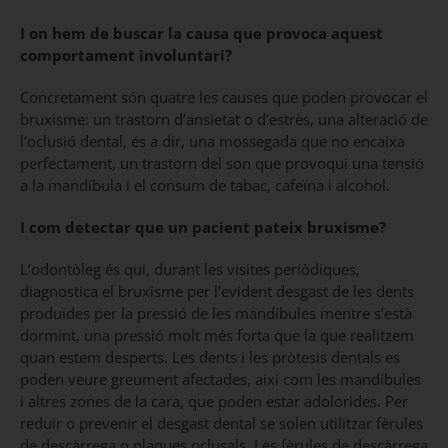
I on hem de buscar la causa que provoca aquest
comportament involuntari?
Concretament són quatre les causes que poden provocar el
bruxisme: un trastorn d’ansietat o d’estrès, una alteració de
l’oclusió dental, és a dir, una mossegada que no encaixa
perfectament, un trastorn del son que provoqui una tensió
a la mandíbula i el consum de tabac, cafeïna i alcohol.
I com detectar que un pacient pateix bruxisme?
L’odontòleg és qui, durant les visites periòdiques,
diagnostica el bruxisme per l’evident desgast de les dents
produïdes per la pressió de les mandíbules mentre s’està
dormint, una pressió molt més forta que la que realitzem
quan estem desperts. Les dents i les pròtesis dentals es
poden veure greument afectades, així com les mandíbules
i altres zones de la cara, que poden estar adolorides. Per
reduir o prevenir el desgast dental se solen utilitzar fèrules
de descàrrega o plaques oclusals. Les fèrules de descàrrega