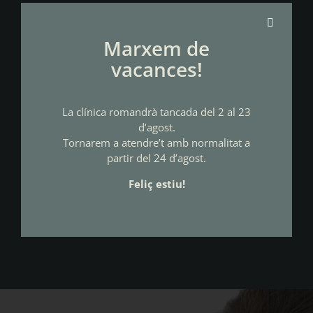
ATM
Marxem de
vacances!
Directament relacionat amb el bruxisme, la disfunció de
l’ATM és una altra afectació que es produeix quan hi ha
algun problema entre el múscul i la mandíbula de la
La clínica romandrà tancada del 2 al 23
cara. Però què vol dir ATM? Es tracta de les sigles
d’agost.
d’Articulació temporomandibular, que és l’articulació
Tornarem a atendre’t amb normalitat a
que connecta la mandíbula amb els ossos temporals del
partir del 24 d’agost.
crani.
Per les seves característiques, l’ATM sol causar dolor i
Feliç estiu!
disfunció a les articulacions i els músculs que
s’encarreguen de controlar el moviment de la
mandíbula.