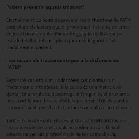
Podem prevenir aquest trastorn?
Efectivament, és possible prevenir les disfuncions de l’ATM
controlant els factors que el provoquen. I aquí és on entra
en joc el nostre equip d’odontòlegs, que realitzaran un
estudi detallat del cas i plantejaran el diagnòstic i el
tractament al pacient.
I quins són els tractaments per a la disfunció de
l’ATM?
Segons el cas estudiat, l’odontòleg pot plantejar un
tractament d’ortodòncia, si la causa és una maloclusió
dental; una fèrula de descàrrega si l’origen és el bruxisme;
una senzilla modificació d’hàbits posturals; l’ús d’aparells
intraorals si el que s’ha de tractar és una alteració del son…
Tant el bruxisme com els desajustos a l’ATM són trastorns
les conseqüències dels quals es poden tractar. Deixa’t
assessorar per als professionals de la nostra clínica.