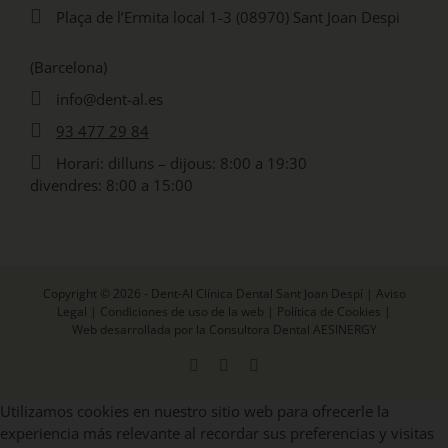
Plaça de l’Ermita local 1-3 (08970) Sant Joan Despi
(Barcelona)
info@dent-al.es
93 477 29 84
Horari: dilluns – dijous: 8:00 a 19:30
divendres: 8:00 a 15:00
Copyright © 2026 - Dent-Al Clínica Dental Sant Joan Despí |
Aviso
Legal
|
Condiciones de uso de la web
|
Política de Cookies
|
Web desarrollada por la Consultora Dental AESINERGY
Facebook
X
Instagram
Utilizamos cookies en nuestro sitio web para ofrecerle la
experiencia más relevante al recordar sus preferencias y visitas