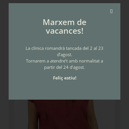
Marxem de
vacances!
La clínica romandrà tancada del 2 al 23
d’agost.
Tornarem a atendre’t amb normalitat a
partir del 24 d’agost.
Feliç estiu!