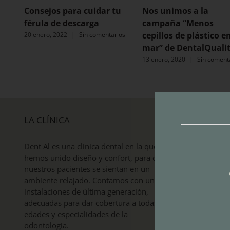
Consejos para cuidar tu
Nos unimos a la
férula de descarga
campaña “Menos
cepillos de plástico en
20 enero, 2022
|
Sin comentarios
mar” de DentalQuali
13 enero, 2020
|
Sin coment
LA CLÍNICA
DE INTERÉ
Dent Al es una clínica dental en la que
Tratamie
hemos unido diseño y confort, para que
nuestros pacientes se sientan en un
Blanquea
ambiente relajado. Contamos con unas
Despí
instalaciones de última generación,
Estética 
adecuadas para dar cobertura a todas las
edades y especialidades de la
Implante
odontología.