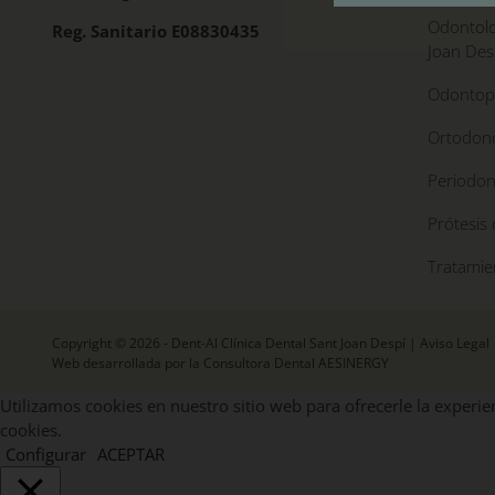
Odontolo
Reg. Sanitario E08830435
Joan Des
Odontope
Ortodonc
Periodon
Prótesis 
Tratamie
Copyright © 2026 - Dent-Al Clínica Dental Sant Joan Despí |
Aviso Legal
Web desarrollada por la Consultora Dental AESINERGY
Utilizamos cookies en nuestro sitio web para ofrecerle la experien
cookies.
Configurar
ACEPTAR