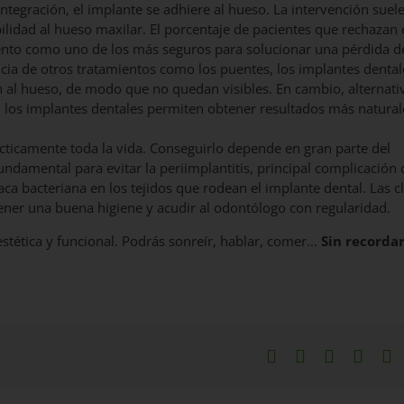
integración, el implante se adhiere al hueso. La intervención suele
ilidad al hueso maxilar. El porcentaje de pacientes que rechazan 
iento como uno de los más seguros para solucionar una pérdida de
ncia de otros tratamientos como los puentes, los implantes denta
 al hueso, de modo que no quedan visibles. En cambio, alternati
, los implantes dentales permiten obtener resultados más natural
cticamente toda la vida. Conseguirlo depende en gran parte del
ndamental para evitar la periimplantitis, principal complicación 
ca bacteriana en los tejidos que rodean el implante dental. Las c
er una buena higiene y acudir al odontólogo con regularidad.
stética y funcional. Podrás sonreír, hablar, comer…
Sin recorda
Facebook
X
LinkedIn
What
P