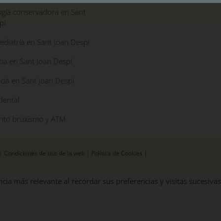
gía conservadora en Sant
pí
diatría en Sant Joan Despí
ia en Sant Joan Despí
cia en Sant Joan Despí
dental
nto bruxismo y ATM
|
Condiciones de uso de la web
|
Política de Cookies
|
cia más relevante al recordar sus preferencias y visitas sucesivas