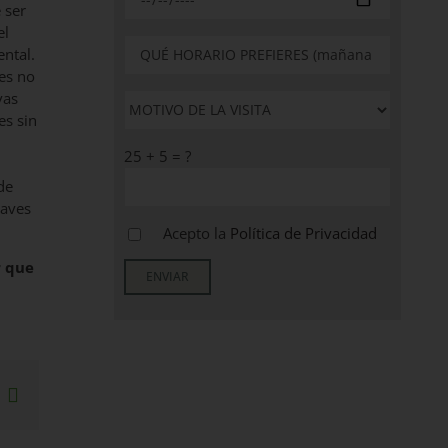
 ser
el
ntal.
les no
vas
es sin
25 + 5 = ?
de
laves
Acepto la
Política de Privacidad
r que
sApp
interest
Correo
electrónico