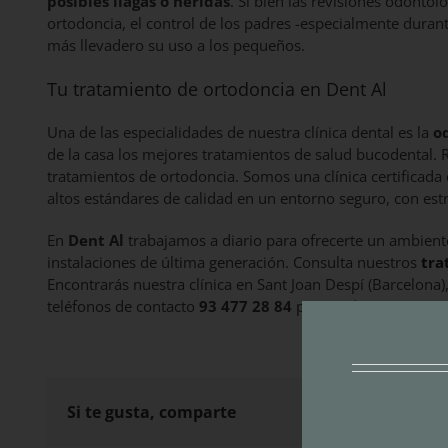
posibles llagas o heridas
. Si bien las revisiones odontol
ortodoncia, el control de los padres -especialmente durant
más llevadero su uso a los pequeños.
Tu tratamiento de ortodoncia en Dent Al
Una de las especialidades de nuestra clínica dental es la
o
de la casa los mejores tratamientos de salud bucodental.
tratamientos de ortodoncia. Somos una clínica certificada 
altos estándares de calidad en un entorno seguro, con est
En
Dent Al
trabajamos a diario para ofrecerte un ambient
instalaciones de última generación. Consulta nuestros
tra
Encontrarás nuestra clínica en Sant Joan Despí (Barcelona)
teléfonos de contacto
93 477 28 84
para pedir cita previa
Si te gusta, comparte