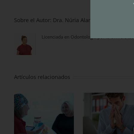
Sobre el Autor:
Dra. Núria Alamañac
Licenciada en Odontología por la Universitat
Artículos relacionados