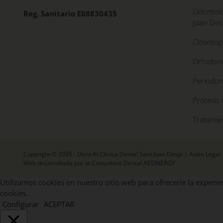
Odontolo
Reg. Sanitario E08830435
Joan Des
Odontope
Ortodonc
Periodon
Prótesis 
Tratamie
Copyright © 2026 - Dent-Al Clínica Dental Sant Joan Despí |
Aviso Legal
Web desarrollada por la Consultora Dental AESINERGY
Utilizamos cookies en nuestro sitio web para ofrecerle la experien
cookies.
Configurar
ACEPTAR