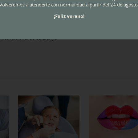
Volveremos a atenderte con normalidad a partir del 24 de agosto
¡Feliz verano!
 Internacional de Catalunya