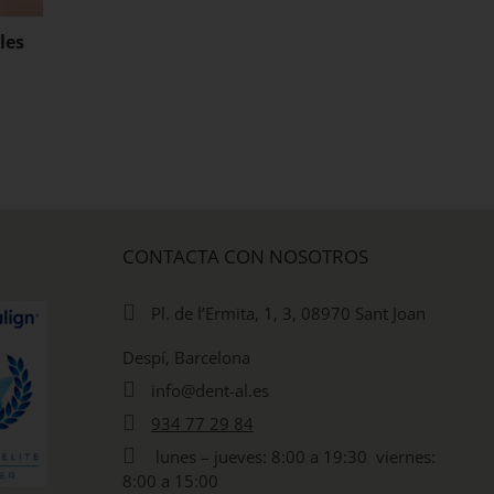
les
Desgaste dental: ¿qué lo
¿Existe relación en
causa y cómo tratarlo?
enfermedades
respiratorias y la 
15 junio, 2024
|
Sin comentarios
bucodental?
4 agosto, 2023
|
Sin com
CONTACTA CON NOSOTROS
Pl. de l’Ermita, 1, 3, 08970 Sant Joan
Despí, Barcelona
info@dent-al.es
934 77 29 84
lunes – jueves: 8:00 a 19:30 viernes:
8:00 a 15:00