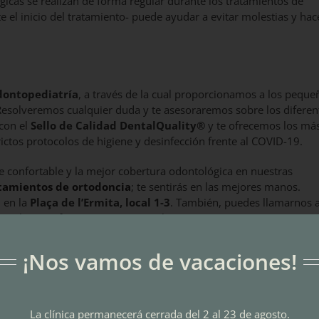
ógicas se realizan de forma regular durante los tratamientos de
e el inicio del tratamiento- puede ayudar a evitar molestias y hac
dontopediatría
, a través de la cual proporcionamos a los peque
 Resolveremos cualquier duda y te asesoraremos sobre los diferen
con el
Sello de Calidad DentalQuality
®
y te ofrecemos los má
rictos protocolos de higiene y desinfección frente al COVID-19.
e confortable y la mejor cobertura odontológica en nuestras
tamientos de ortodoncia
; te sentirás en las mejores manos.
, en la
Plaça de l’Ermita, local 1-3
. También, puedes llamarnos a
 o solicitar información en
este enlace
.
¡Nos vamos de vacaciones!
Facebook
X
LinkedIn
What
P
La clínica permanecerá cerrada del 2 al 23 de agosto.