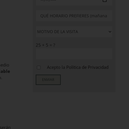
25 + 5 = ?
medio
Acepto la
Política de Privacidad
able
o.
 serán