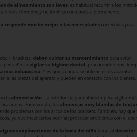
as de alineamiento son leves
, es habitual recurrir a los méto
esultan más cómodos y no implican una puesta permanente.
ija responde mucho mejor a las necesidades
correctivas para
decir, brackets,
deben cuidar su mantenimiento
para evitar
os pequeños a
vigilar su higiene dental
, procurando unos tiem
za más exhaustiva
. Y es que, cuando se utilizan estos aparatos
ran a las piezas del aparato y queden en contacto con los dientes,
on la
alimentación
. La ortodoncia para niños implica vigilar má
plicaciones. Por ejemplo, los
alimentos muy blandos de textu
endo problemas con los arcos de los brackets. También, hay que 
secos, ya que masticarlos podrían provocar problemas con el apa
 algunas exploraciones de la boca del niño
para así
detectar