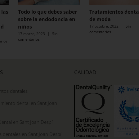
 las
Todo lo que debes saber
Tratamientos denta
sobre la endodoncia en
de moda
ud
niños
17 octubre, 2022
|
Sin
comentarios
17 marzo, 2023
|
Sin
comentarios
rios
S
CALIDAD
ntos dentales
miento dental en Sant Joan
Dental en Sant Joan Despí
s dentales en Sant Joan Despí