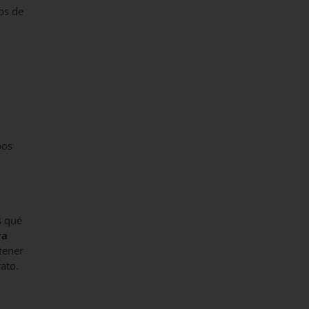
dos de
pos
s qué
ra
tener
rato.