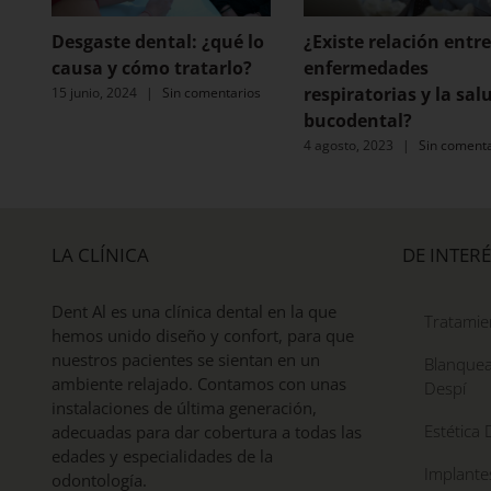
Desgaste dental: ¿qué lo
¿Existe relación entre
causa y cómo tratarlo?
enfermedades
respiratorias y la sal
15 junio, 2024
|
Sin comentarios
bucodental?
4 agosto, 2023
|
Sin comenta
LA CLÍNICA
DE INTERÉ
Dent Al es una clínica dental en la que
Tratamie
hemos unido diseño y confort, para que
nuestros pacientes se sientan en un
Blanquea
ambiente relajado. Contamos con unas
Despí
instalaciones de última generación,
Estética 
adecuadas para dar cobertura a todas las
edades y especialidades de la
Implante
odontología.