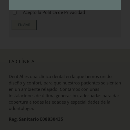
Acepto la
Política de Privacidad
LA CLÍNICA
Dent Al es una clínica dental en la que hemos unido
diseño y confort, para que nuestros pacientes se sientan
en un ambiente relajado. Contamos con unas
instalaciones de última generación, adecuadas para dar
cobertura a todas las edades y especialidades de la
odontología.
Reg. Sanitario E08830435