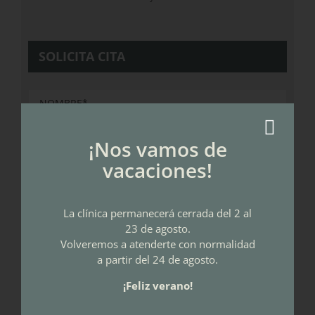
SOLICITA CITA
¡Nos vamos de
vacaciones!
La clínica permanecerá cerrada del 2 al
23 de agosto.
Volveremos a atenderte con normalidad
a partir del 24 de agosto.
¡Feliz verano!
25 + 5 = ?