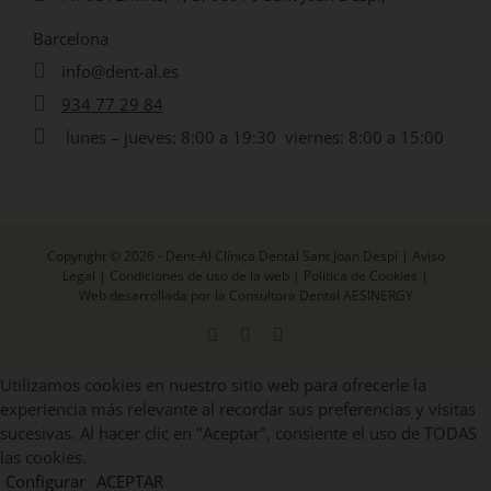
Barcelona
info@dent-al.es
934 77 29 84
lunes – jueves: 8:00 a 19:30 viernes: 8:00 a 15:00
Copyright © 2026 - Dent-Al Clínica Dental Sant Joan Despí |
Aviso
Legal
|
Condiciones de uso de la web
|
Política de Cookies
|
Web desarrollada por la Consultora Dental AESINERGY
Facebook
X
Instagram
Utilizamos cookies en nuestro sitio web para ofrecerle la
experiencia más relevante al recordar sus preferencias y visitas
sucesivas. Al hacer clic en "Aceptar", consiente el uso de TODAS
las cookies.
Configurar
ACEPTAR