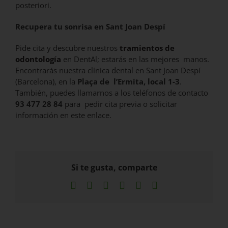
posteriori.
Recupera tu sonrisa en Sant Joan Despí
Pide cita y descubre nuestros
tramientos de
odontología
en DentAl; estarás en las mejores manos.
Encontrarás nuestra clínica dental en Sant Joan Despí
(Barcelona), en la
Plaça de l’Ermita, local 1-3
.
También, puedes llamarnos a los teléfonos de contacto
93 477 28 84
para pedir cita previa o solicitar
información en
este enlace
.
Si te gusta, comparte
Facebook
X
LinkedIn
WhatsApp
Pinterest
Correo
electrónico