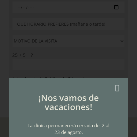
25 + 5 = ?
Acepto la
Política de Privacidad
¡Nos vamos de
vacaciones!
La clínica permanecerá cerrada del 2 al
LA CLÍNICA
23 de agosto.