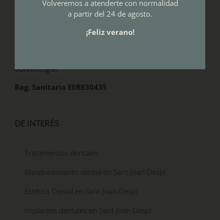
Volveremos a atenderte con normalidad
a partir del 24 de agosto.
Dent Al es una clínica dental en la que hemos unido
diseño y confort, para que nuestros pacientes se sientan
¡Feliz verano!
en un ambiente relajado. Contamos con unas
instalaciones de última generación, adecuadas para dar
cobertura a todas las edades y especialidades de la
odontología.
Reg. Sanitario E08830435
DE INTERÉS
Tratamientos dentales
Blanqueamiento dental en Sant Joan Despí
Estética Dental en Sant Joan Despí
Implantes dentales en Sant Joan Despí