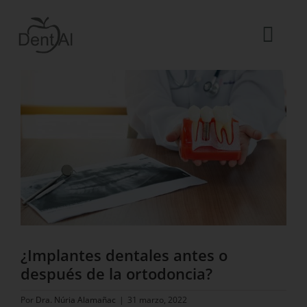
Saltar
al
contenido
Togg
Ver
Navi
imagen
La Clínica
más
grande
El equipo
Tratamientos
Urgencias dentales
Blog
ES
¿Implantes dentales antes o
después de la ortodoncia?
Por
Dra. Núria Alamañac
|
31 marzo, 2022