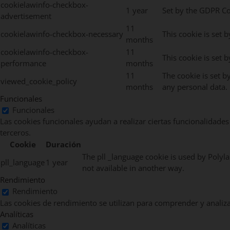
cookielawinfo-checkbox-
1 year
Set by the GDPR Coo
advertisement
11
cookielawinfo-checkbox-necessary
This cookie is set 
months
cookielawinfo-checkbox-
11
This cookie is set 
performance
months
11
The cookie is set b
viewed_cookie_policy
months
any personal data.
Funcionales
Funcionales
Las cookies funcionales ayudan a realizar ciertas funcionalidades
terceros.
Cookie
Duración
The pll _language cookie is used by Polyl
pll_language
1 year
not available in another way.
Rendimiento
Rendimiento
Las cookies de rendimiento se utilizan para comprender y analizar
Analíticas
Analíticas