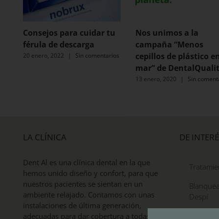
Consejos para cuidar tu
Nos unimos a la
férula de descarga
campaña “Menos
cepillos de plástico en
20 enero, 2022
|
Sin comentarios
mar” de DentalQuali
13 enero, 2020
|
Sin coment
LA CLÍNICA
DE INTERÉ
Dent Al es una clínica dental en la que
Tratamie
hemos unido diseño y confort, para que
nuestros pacientes se sientan en un
Blanquea
ambiente relajado. Contamos con unas
Despí
instalaciones de última generación,
Estética 
adecuadas para dar cobertura a todas las