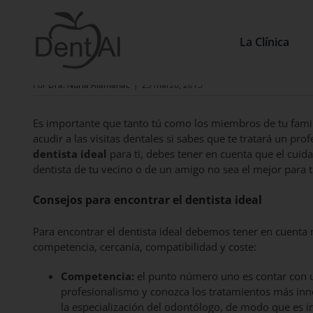
Saltar
al
contenido
La Clínica
¿Cómo encontrar el dentista ideal?
Por
Dra. Núria Alamañac
|
25 marzo, 2015
Es importante que tanto tú como los miembros de tu famil
acudir a las visitas dentales si sabes que te tratará un pro
dentista ideal
para ti, debes tener en cuenta que el cui
dentista de tu vecino o de un amigo no sea el mejor para t
Consejos para encontrar el dentista ideal
Para encontrar el dentista ideal debemos tener en cuenta 
competencia, cercanía, compatibilidad y coste:
Competencia:
el punto número uno es contar con un
profesionalismo y conozca los tratamientos más inn
la especialización del odontólogo, de modo que es in