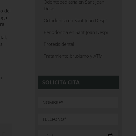
Odontopediatría en Sant Joan
Despí
 o del
enga
Ortodoncia en Sant Joan Despí
ra
Periodoncia en Sant Joan Despí
tal,
as
Prótesis dental
Tratamiento bruxismo y ATM
a
n
SOLICITA CITA
sApp
interest
Correo