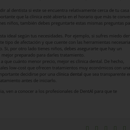
r al dentista si este se encuentra relativamente cerca de tu casa
portante que la clínica esté abierta en el horario que más te conv
ienes niños, también debes preguntarte estas mismas preguntas pa
sta ideal según tus necesidades. Por ejemplo, si sufres miedo den
ste tipo de afectación y que cuente con las herramientas necesari
o. Si, por otro lado tienes niños, debes asegurarte que hay un
al mejor preparado para darles tratamiento.
 que cuánto menor precio, mejor es clínica dental. De hecho,
entales low-cost que ofrecen tratamientos muy económicos con un
 importante decidirse por una
clínica dental
que sea transparente e
ratamiento antes de iniciarlo.
ilia, ven a conocer a los profesionales de DentAl para que te
Facebook
X
LinkedIn
What
P