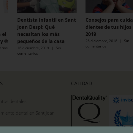
Dentista infantil en Sant
Consejos para cuida
Joan Despí: Qué
dientes de tus hijos
 el
necesitan los más
2019
ty ®
pequeños de la casa
26 diciembre, 2018
|
Sin
comentarios
arios
16 diciembre, 2019
|
Sin
comentarios
S
CALIDAD
ntos dentales
miento dental en Sant Joan
Dental en Sant Joan Despí