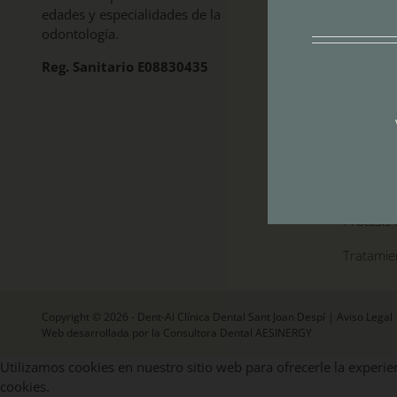
edades y especialidades de la
Implante
odontología.
Odontolo
Reg. Sanitario E08830435
Joan Des
Odontope
Ortodonc
Periodon
Prótesis 
Tratamie
Copyright © 2026 - Dent-Al Clínica Dental Sant Joan Despí |
Aviso Legal
Web desarrollada por la Consultora Dental AESINERGY
Utilizamos cookies en nuestro sitio web para ofrecerle la experien
cookies.