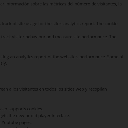
nar información sobre las métricas del número de visitantes, la
rack of site usage for the site's analytics report. The cookie
o track visitor behaviour and measure site performance. The
eating an analytics report of the website's performance. Some of
sly.
ean a los visitantes en todos los sitios web y recopilan
owser supports cookies.
ts the new or old player interface.
n Youtube pages.