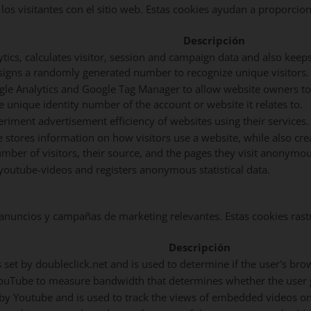
 los visitantes con el sitio web. Estas cookies ayudan a proporcio
Descripción
tics, calculates visitor, session and campaign data and also keeps t
igns a randomly generated number to recognize unique visitors.
oogle Analytics and Google Tag Manager to allow website owners t
 unique identity number of the account or website it relates to.
iment advertisement efficiency of websites using their services.
ie stores information on how visitors use a website, while also cr
umber of visitors, their source, and the pages they visit anonymou
outube-videos and registers anonymous statistical data.
s anuncios y campañas de marketing relevantes. Estas cookies rastr
Descripción
s set by doubleclick.net and is used to determine if the user's br
YouTube to measure bandwidth that determines whether the user ge
t by Youtube and is used to track the views of embedded videos o