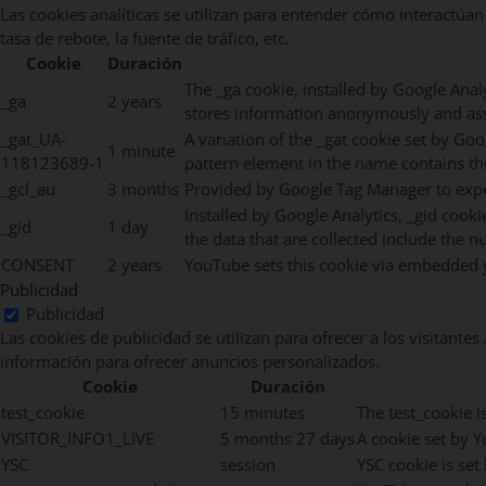
Las cookies analíticas se utilizan para entender cómo interactúan
tasa de rebote, la fuente de tráfico, etc.
Cookie
Duración
The _ga cookie, installed by Google Analy
_ga
2 years
stores information anonymously and ass
_gat_UA-
A variation of the _gat cookie set by G
1 minute
118123689-1
pattern element in the name contains the
_gcl_au
3 months
Provided by Google Tag Manager to exper
Installed by Google Analytics, _gid cook
_gid
1 day
the data that are collected include the n
CONSENT
2 years
YouTube sets this cookie via embedded y
Publicidad
Publicidad
Las cookies de publicidad se utilizan para ofrecer a los visitante
información para ofrecer anuncios personalizados.
Cookie
Duración
test_cookie
15 minutes
The test_cookie i
VISITOR_INFO1_LIVE
5 months 27 days
A cookie set by 
YSC
session
YSC cookie is se