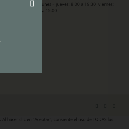
lunes – jueves: 8:00 a 19:30 viernes:
8:00 a 15:00
.
Facebook
X
Instag
. Al hacer clic en "Aceptar", consiente el uso de TODAS las