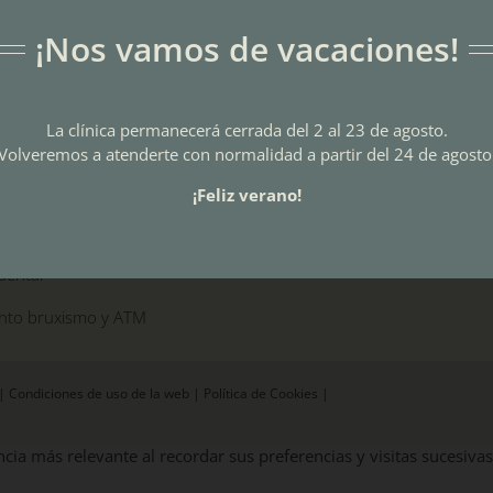
s dentales en Sant Joan Despí
¡Nos vamos de vacaciones!
gía conservadora en Sant
pí
La clínica permanecerá cerrada del 2 al 23 de agosto.
diatría en Sant Joan Despí
Volveremos a atenderte con normalidad a partir del 24 de agosto
ia en Sant Joan Despí
¡Feliz verano!
cia en Sant Joan Despí
dental
nto bruxismo y ATM
|
Condiciones de uso de la web
|
Política de Cookies
|
cia más relevante al recordar sus preferencias y visitas sucesivas