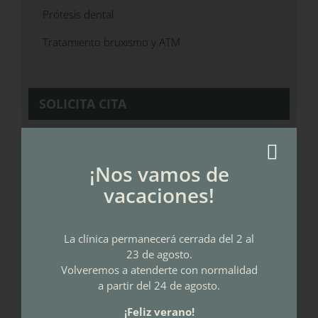
Prótesis dental
Tratamiento bruxismo y ATM
SOLICITA CITA
¡Nos vamos de
vacaciones!
La clínica permanecerá cerrada del 2 al
23 de agosto.
Volveremos a atenderte con normalidad
a partir del 24 de agosto.
¡Feliz verano!