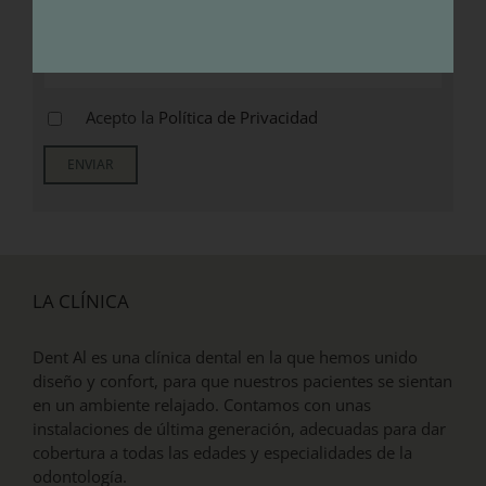
25 + 5 = ?
Acepto la
Política de Privacidad
LA CLÍNICA
Dent Al es una clínica dental en la que hemos unido
diseño y confort, para que nuestros pacientes se sientan
en un ambiente relajado. Contamos con unas
instalaciones de última generación, adecuadas para dar
cobertura a todas las edades y especialidades de la
odontología.