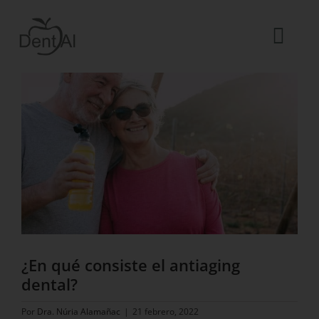
Saltar
al
contenido
Togg
Ver
Navi
imagen
La Clínica
más
grande
El equipo
Tratamientos
Urgencias dentales
Blog
ES
¿En qué consiste el antiaging
dental?
Por
Dra. Núria Alamañac
|
21 febrero, 2022