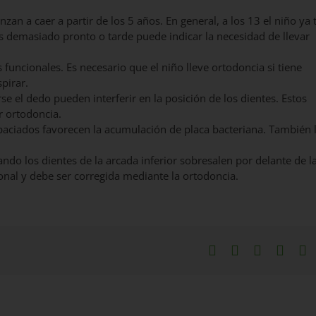
zan a caer a partir de los 5 años. En general, a los 13 el niño ya 
es demasiado pronto o tarde puede indicar la necesidad de llevar
uncionales. Es necesario que el niño lleve ortodoncia si tiene
pirar.
se el dedo pueden interferir en la posición de los dientes. Estos
r ortodoncia.
paciados favorecen la acumulación de placa bacteriana. También 
ndo los dientes de la arcada inferior sobresalen por delante de l
onal y debe ser corregida mediante la ortodoncia.
Facebook
X
LinkedIn
What
P