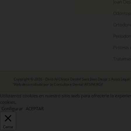
Joan Des
Odontope
Ortodonc
Periodon
Prótesis 
Tratamie
Copyright © 2026 - Dent-Al Clínica Dental Sant Joan Despí |
Aviso Legal
Web desarrollada por la Consultora Dental AESINERGY
Utilizamos cookies en nuestro sitio web para ofrecerle la experien
cookies.
Configurar
ACEPTAR
Cerrar