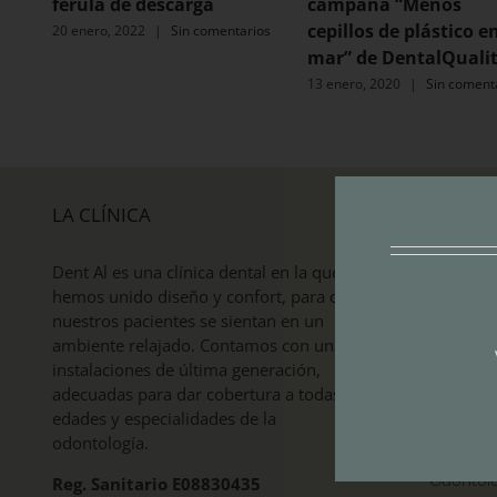
férula de descarga
campaña “Menos
cepillos de plástico en
20 enero, 2022
|
Sin comentarios
mar” de DentalQuali
13 enero, 2020
|
Sin coment
LA CLÍNICA
DE INTERÉ
Dent Al es una clínica dental en la que
Tratamie
hemos unido diseño y confort, para que
nuestros pacientes se sientan en un
Blanquea
ambiente relajado. Contamos con unas
Despí
instalaciones de última generación,
Estética 
adecuadas para dar cobertura a todas las
edades y especialidades de la
Implante
odontología.
Odontolo
Reg. Sanitario E08830435