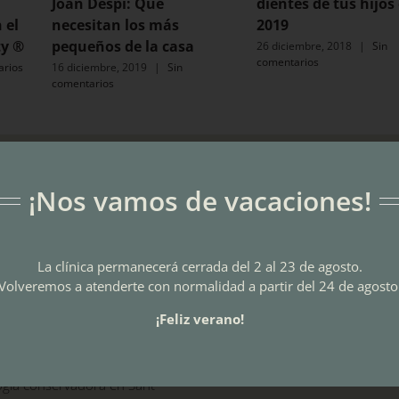
Joan Despí: Qué
dientes de tus hijos
 el
necesitan los más
2019
ty ®
pequeños de la casa
26 diciembre, 2018
|
Sin
comentarios
arios
16 diciembre, 2019
|
Sin
comentarios
S
CALIDAD
¡Nos vamos de vacaciones!
ntos dentales
miento dental en Sant Joan
La clínica permanecerá cerrada del 2 al 23 de agosto.
Volveremos a atenderte con normalidad a partir del 24 de agosto
Dental en Sant Joan Despí
¡Feliz verano!
s dentales en Sant Joan Despí
gía conservadora en Sant