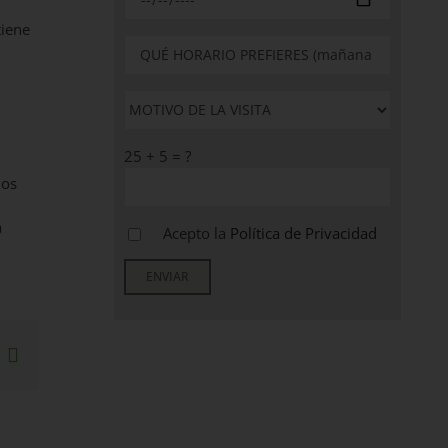
tiene
25 + 5 = ?
los
a
Acepto la
Política de Privacidad
sApp
interest
Correo
electrónico