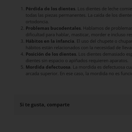
Pérdida de los dientes
. Los dientes de leche comien
todas las piezas permanentes. La caída de los dient
ortodoncia.
Problemas bucodentales
. Hablamos de problemas f
dificultad para hablar, masticar, morder e incluso res
Hábitos en la infancia
. El uso del chupete o chupar
hábitos están relacionados con la necesidad de lleva
Posición de los dientes
. Los dientes demasiado es
dientes sin espacio o apiñados requieren aparatos.
Mordida defectuosa
. La mordida es defectuosa cua
arcada superior. En ese caso, la mordida no es funci
Si te gusta, comparte