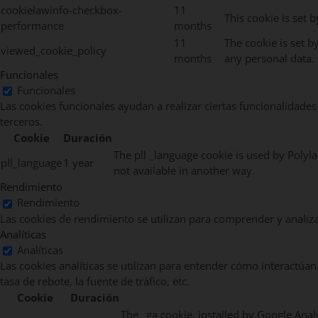
cookielawinfo-checkbox-
11
This cookie is set 
performance
months
11
The cookie is set b
viewed_cookie_policy
months
any personal data.
Funcionales
Funcionales
Las cookies funcionales ayudan a realizar ciertas funcionalidades
terceros.
Cookie
Duración
The pll _language cookie is used by Polyl
pll_language
1 year
not available in another way.
Rendimiento
Rendimiento
Las cookies de rendimiento se utilizan para comprender y analizar
Analíticas
Analíticas
Las cookies analíticas se utilizan para entender cómo interactúan
tasa de rebote, la fuente de tráfico, etc.
Cookie
Duración
The _ga cookie, installed by Google Analy