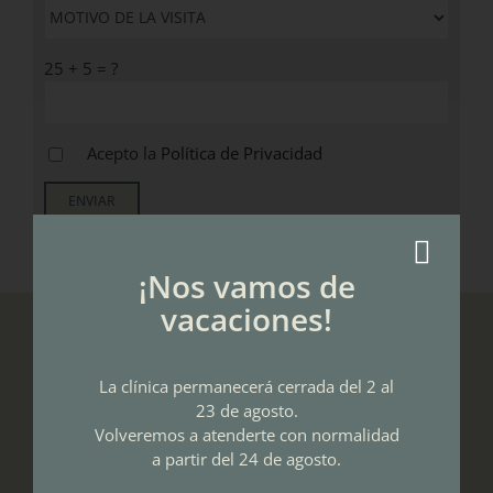
25 + 5 = ?
Acepto la
Política de Privacidad
¡Nos vamos de
vacaciones!
LA CLÍNICA
La clínica permanecerá cerrada del 2 al
Dent Al es una clínica dental en la que hemos unido
23 de agosto.
diseño y confort, para que nuestros pacientes se sientan
Volveremos a atenderte con normalidad
en un ambiente relajado. Contamos con unas
a partir del 24 de agosto.
instalaciones de última generación, adecuadas para dar