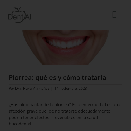
Saltar
al
contenido
Togg
Ver
Navi
imagen
La Clínica
más
grande
El equipo
Tratamientos
Urgencias dentales
Piorrea: qué es y cómo tratarla
Blog
Por
Dra. Núria Alamañac
|
14 noviembre, 2023
ES
¿Has oído hablar de la piorrea? Esta enfermedad es una
afección grave que, de no tratarse adecuadamente,
podría tener efectos irreversibles en la salud
bucodental.