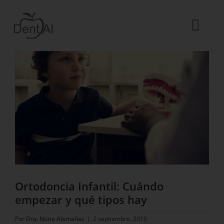
Saltar
al
contenido
Togg
Ver
Navi
imagen
La Clínica
más
grande
El equipo
Tratamientos
Urgencias dentales
Blog
ES
Ortodoncia Infantil: Cuándo
empezar y qué tipos hay
Por
Dra. Núria Alamañac
|
2 septiembre, 2019