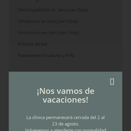
Odontopediatría en Sant Joan Despí
Ortodoncia en Sant Joan Despí
Periodoncia en Sant Joan Despí
Prótesis dental
Tratamiento bruxismo y ATM
SOLICITA CITA
¡Nos vamos de
vacaciones!
La clínica permanecerá cerrada del 2 al
23 de agosto.
Volveremos a atenderte con normalidad