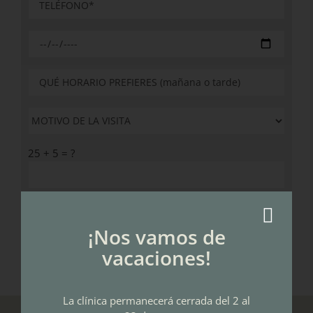
25 + 5 = ?
Acepto la
Política de Privacidad
¡Nos vamos de
vacaciones!
La clínica permanecerá cerrada del 2 al