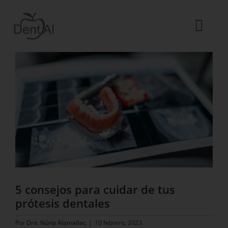
Saltar
al
contenido
Togg
Ver
Navi
imagen
La Clínica
más
grande
El equipo
Tratamientos
Urgencias dentales
Blog
ES
5 consejos para cuidar de tus
prótesis dentales
Por
Dra. Núria Alamañac
|
10 febrero, 2023