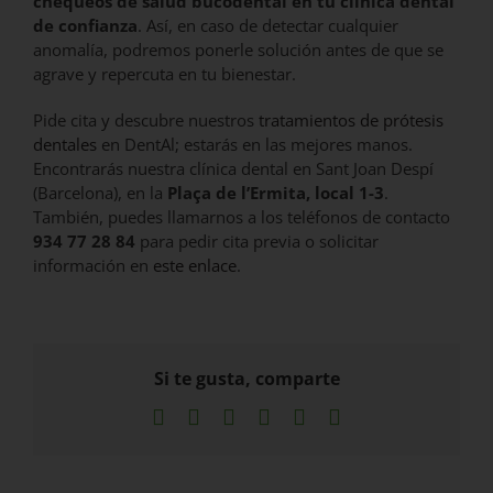
chequeos de salud bucodental en tu clínica dental
de confianza
. Así, en caso de detectar cualquier
anomalía, podremos ponerle solución antes de que se
agrave y repercuta en tu bienestar.
Pide cita y descubre nuestros
tratamientos de prótesis
dentales
en DentAl; estarás en las mejores manos.
Encontrarás nuestra clínica dental en Sant Joan Despí
(Barcelona), en la
Plaça de l’Ermita, local 1-3
.
También, puedes llamarnos a los teléfonos de contacto
934 77 28 84
para pedir cita previa o solicitar
información en
este enlace
.
Si te gusta, comparte
Facebook
X
LinkedIn
WhatsApp
Pinterest
Correo
electrónico