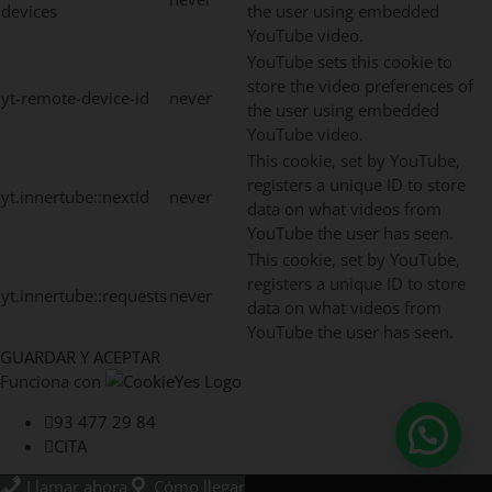
devices
the user using embedded
YouTube video.
YouTube sets this cookie to
store the video preferences of
yt-remote-device-id
never
the user using embedded
YouTube video.
This cookie, set by YouTube,
registers a unique ID to store
yt.innertube::nextId
never
data on what videos from
YouTube the user has seen.
This cookie, set by YouTube,
registers a unique ID to store
yt.innertube::requests
never
data on what videos from
YouTube the user has seen.
GUARDAR Y ACEPTAR
Funciona con
93 477 29 84
CITA
Llamar ahora
Cómo llegar