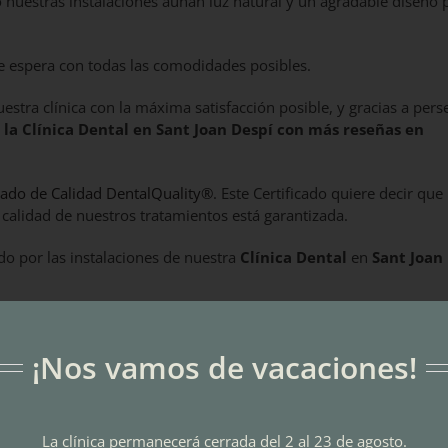
o nuestras instalaciones aúnan luz natural y un agradable diseño 
e espera con todas las comodidades posibles.
tra clínica con la máxima satisfacción posible, y gracias a pers
r
la Clínica Dental en Sant Joan Despí con más reseñas en
icado de Calidad DentalQuality®
. Este Certificado quiere decir que
 calidad de nuestros tratamientos está garantizada.
do por las instalaciones de nuestra
Clínica Dental
en
Sant Joan
¡Nos vamos de vacaciones!
Facebook
X
LinkedIn
What
P
La clínica permanecerá cerrada del 2 al 23 de agosto.