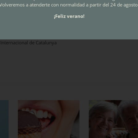
Volveremos a atenderte con normalidad a partir del 24 de agosto
¡Feliz verano!
 Internacional de Catalunya