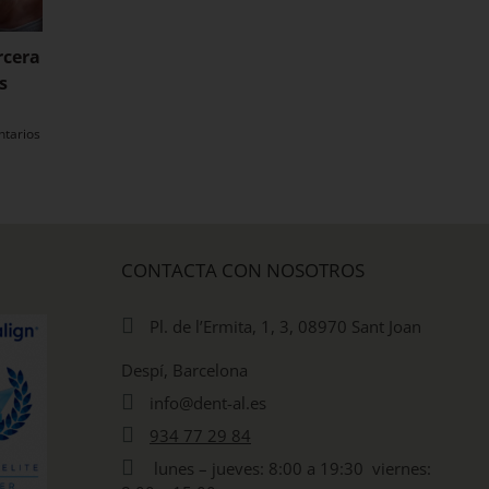
rcera
¿Cuándo es
Mal aliento persis
s
recomendable cambiar
cuándo puede ser 
un empaste dental
problema dental
antiguo?
ntarios
11 marzo, 2026
|
Sin
comentarios
14 abril, 2026
|
Sin comentarios
CONTACTA CON NOSOTROS
Pl. de l’Ermita, 1, 3, 08970 Sant Joan
Despí, Barcelona
info@dent-al.es
934 77 29 84
lunes – jueves: 8:00 a 19:30 viernes: