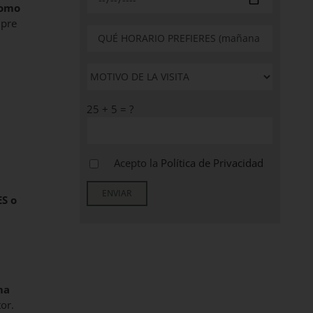
como
mpre
25 + 5 = ?
Acepto la
Política de Privacidad
ES o
ma
tor.