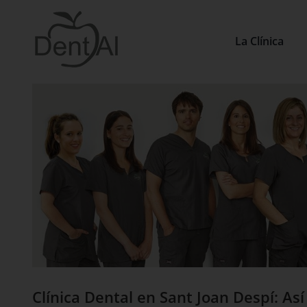
Saltar
al
contenido
La Clínica
Ver
imagen
más
grande
Clínica Dental en Sant Joan Despí: As