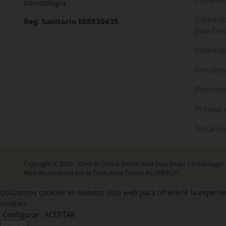
odontología.
Odontolo
Reg. Sanitario E08830435
Joan Des
Odontope
Ortodonc
Periodon
Prótesis 
Tratamie
Copyright © 2026 - Dent-Al Clínica Dental Sant Joan Despí |
Aviso Legal
Web desarrollada por la Consultora Dental AESINERGY
Utilizamos cookies en nuestro sitio web para ofrecerle la experien
cookies.
Configurar
ACEPTAR