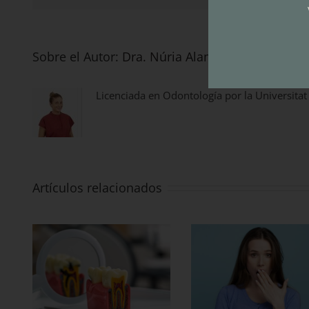
Sobre el Autor:
Dra. Núria Alamañac
Licenciada en Odontología por la Universitat
Artículos relacionados