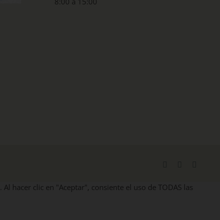
8:00 a 15:00
Facebook
X
Instag
. Al hacer clic en "Aceptar", consiente el uso de TODAS las