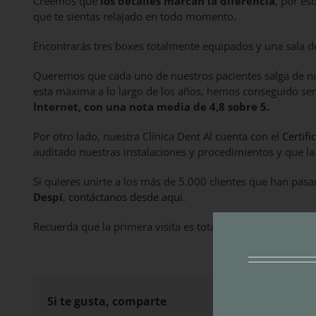
Creemos que
los detalles marcan la diferencia
, por es
que te sientas relajado en todo momento.
Encontrarás tres boxes totalmente equipados y una sala d
Queremos que cada uno de nuestros pacientes salga de nues
esta máxima a lo largo de los años, hemos conseguido se
Internet, con una nota media de 4,8
sobre 5.
Por otro lado, nuestra Clínica Dent Al cuenta con el
Certif
auditado nuestras instalaciones y procedimientos y que la
Si quieres unirte a los más de 5.000 clientes que han pasa
Despí
,
contáctanos desde aquí
.
Recuerda que la primera visita es totalmente gratuita ;)
Si te gusta, comparte