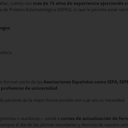
añac
, cuenta con
más de 15 años de experiencia ejerciendo 
 de Prótesis Estomatológica (SEPES), lo que le permite estar sie
logos
:
vadora.
o forman parte de las
Asociaciones Españolas como SEPA, SEP
o
profesores de universidad
.
a paciente de la mejor forma posible sea cual sea su necesidad
enistas o auxiliares— asiste a
cursos de actualización de for
siempre al día de las últimas novedades y técnicas de nuestro sec