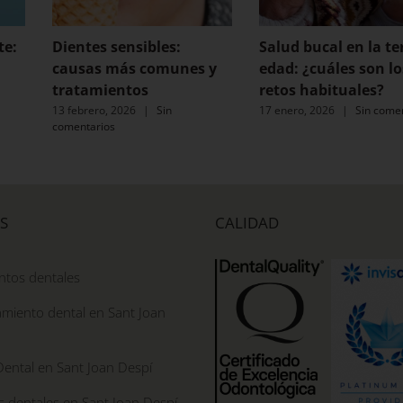
te:
Dientes sensibles:
Salud bucal en la te
causas más comunes y
edad: ¿cuáles son lo
tratamientos
retos habituales?
13 febrero, 2026
|
Sin
17 enero, 2026
|
Sin come
comentarios
S
CALIDAD
ntos dentales
miento dental en Sant Joan
Dental en Sant Joan Despí
s dentales en Sant Joan Despí