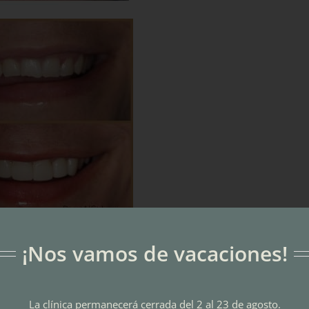
¡Nos vamos de vacaciones!
al, debes saber que existen
dos tipos de carillas
. Por un lado,
l otro, las carillas de porcelana.
La clínica permanecerá cerrada del 2 al 23 de agosto.