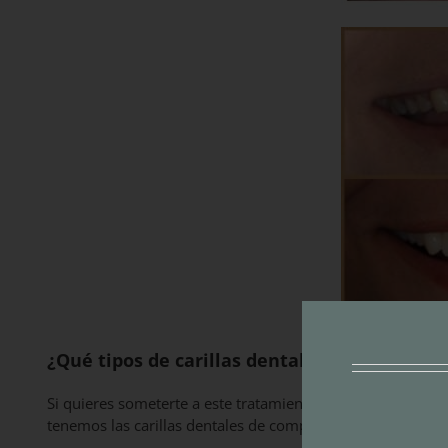
¿Qué tipos de carillas dentales existen?
Si quieres someterte a este tratamiento estético bucodent
tenemos las carillas dentales de composite o resina, y por e