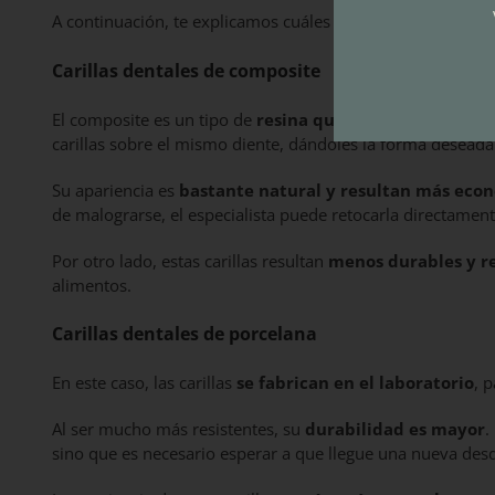
A continuación, te explicamos cuáles son las principales ca
Carillas dentales de composite
El composite es un tipo de
resina que empleamos en od
carillas sobre el mismo diente, dándoles la forma deseada
Su apariencia es
bastante natural y resultan más eco
de malograrse, el especialista puede retocarla directame
Por otro lado, estas carillas resultan
menos durables y re
alimentos.
Carillas dentales de porcelana
En este caso, las carillas
se fabrican en el laboratorio
, 
Al ser mucho más resistentes, su
durabilidad es mayor
.
sino que es necesario esperar a que llegue una nueva desd