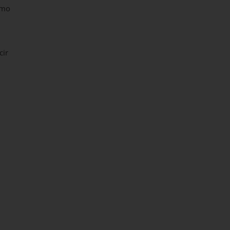
omo
cir