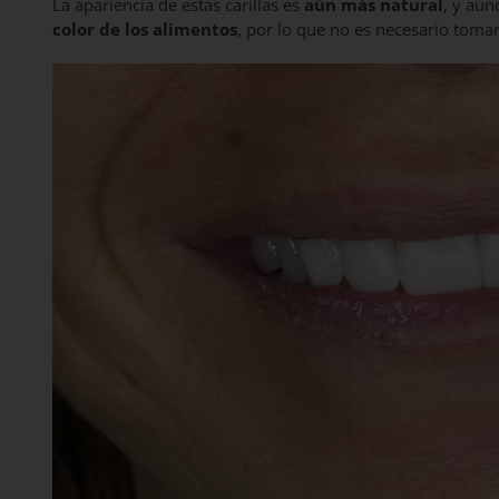
La apariencia de estas carillas es
aún más natural
, y au
color de los alimentos
, por lo que no es necesario toma
Reproductor
de
vídeo