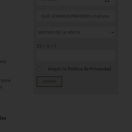
25 + 5 = ?
ena
Acepto la
Política de Privacidad
ersona
os
las