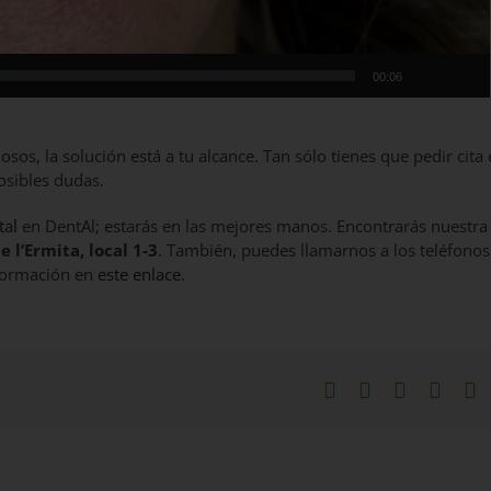
00:06
osos, la solución está a tu alcance. Tan sólo tienes que pedir cita
posibles dudas.
tal
en DentAl; estarás en las mejores manos. Encontrarás nuestra
e l’Ermita, local 1-3
. También, puedes llamarnos a los teléfonos
nformación en
este enlace
.
Facebook
X
LinkedIn
What
P