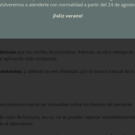
Volveremos a atenderte con normalidad a partir del 24 de agosto
racterísticas de ambos tipos.
¡Feliz verano!
ontología
y cuyas propiedades nos permiten moldear y tallar la
.
nómicas
que las carillas de porcelana. Además, su otra ventaja es
nte aplicando más composite.
sistentes,
y además se ven afectadas por la tintura natural de lo
para posteriormente ser colocadas sobre los dientes del paciente.
 En caso de fractura, eso sí, no se pueden reparar inmediatamente
e el laboratorio.